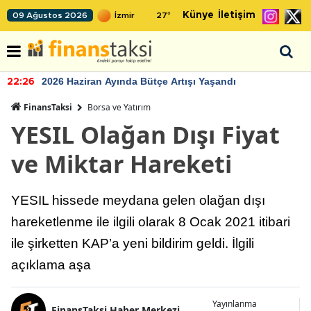
Künye
İletişim
09 Ağustos 2026
27
°
2026 Haziran Ayında Bütçe Artışı Yaşandı
22:26
FinansTaksi
Borsa ve Yatırım
YESIL Olağan Dışı Fiyat
ve Miktar Hareketi
YESIL hissede meydana gelen olağan dışı
hareketlenme ile ilgili olarak 8 Ocak 2021 itibari
ile şirketten KAP’a yeni bildirim geldi. İlgili
açıklama aşa
Yayınlanma
FinansTaksi Haber Merkezi