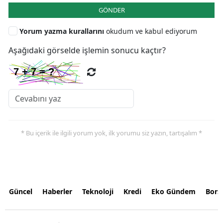
GÖNDER
Yorum yazma kurallarını
okudum ve kabul ediyorum
Aşağıdaki görselde işlemin sonucu kaçtır?
* Bu içerik ile ilgili yorum yok, ilk yorumu siz yazın, tartışalım *
Güncel
Haberler
Teknoloji
Kredi
Eko Gündem
Bors