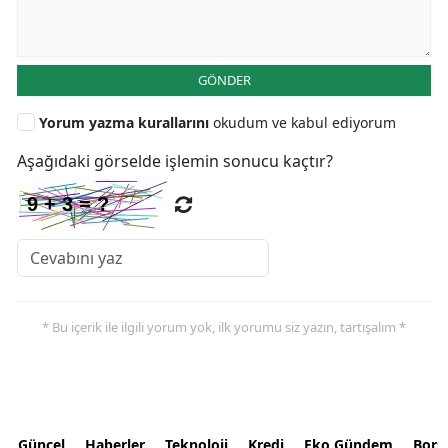
GÖNDER
Yorum yazma kurallarını
okudum ve kabul ediyorum
Aşağıdaki görselde işlemin sonucu kaçtır?
* Bu içerik ile ilgili yorum yok, ilk yorumu siz yazın, tartışalım *
Güncel
Haberler
Teknoloji
Kredi
Eko Gündem
Bors