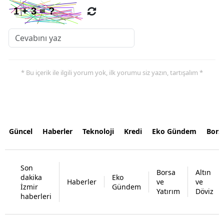
* Bu içerik ile ilgili yorum yok, ilk yorumu siz yazın, tartışalım *
Güncel
Haberler
Teknoloji
Kredi
Eko Gündem
Bors
Son
Borsa
Altın
dakika
Eko
Haberler
ve
ve
İzmir
Gündem
Yatırım
Döviz
haberleri