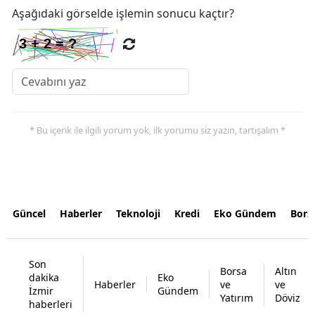
Aşağıdaki görselde işlemin sonucu kaçtır?
* Bu içerik ile ilgili yorum yok, ilk yorumu siz yazın, tartışalım *
Güncel
Haberler
Teknoloji
Kredi
Eko Gündem
Bors
Son
Borsa
Altın
dakika
Eko
Haberler
ve
ve
İzmir
Gündem
Yatırım
Döviz
haberleri