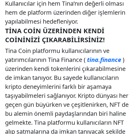
Kullanıcılar için hem Tina’nın değerli olması
hem de platform üzerinden diğer işlemlerin
yapılabilmesi hedefleniyor.
TINA COIN ÜZERINDEN KENDI
COININIZI ÇIKARABILIRSINIZ!
Tina Coin platformu kullanıcılarının ve
yatırımcılarının Tina Finance (
tina.finance
)
üzerinden kendi tokenlerini çıkarabilmesine
de imkan tanıyor. Bu sayede kullanıcıların
kripto deneyimlerini farklı bir aşamaya
taşıyabilmeleri sağlanıyor. Kripto dünyası her
geçen gün büyürken ve çeşitlenirken, NFT de
bu alemin önemli paydaşlarından biri haline
gelmekte. Tina platformu kullanıcıların NFT
alıp satmalarına da imkan tanıyacak şekilde