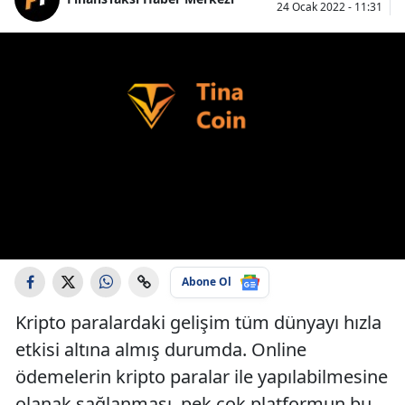
24 Ocak 2022 - 11:31
Abone Ol
Kripto paralardaki gelişim tüm dünyayı hızla
etkisi altına almış durumda. Online
ödemelerin kripto paralar ile yapılabilmesine
olanak sağlanması, pek çok platformun bu