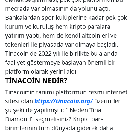
mecrada var olmasının da yolunu açtı.
Bankalardan spor kulüplerine kadar pek çok
kurum ve kuruluş hem kripto paralara
yatırım yaptı, hem de kendi altcoinleri ve
tokenleri ile piyasada var olmaya başladı.
Tinacoin de 2022 yılı ile birlikte bu alanda
faaliyet göstermeye başlayan önemli bir
platform olarak yerini aldı.
TINACOIN NEDIR?
Tinacoin’in tanımı platformun resmi internet
sitesi olan
https://tinacoin.org/
üzerinden
şu şekilde yapılmıştır: “ Neden Tina
Diamond'ı seçmelisiniz? Kripto para
birimlerinin tüm dünyada giderek daha