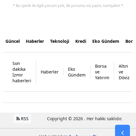
* Bu içerik ile ilgili yorum yok, ilk yorumu siz yazın, tartışalım *
Güncel
Haberler
Teknoloji
Kredi
Eko Gündem
Bors
Son
Borsa
Altın
dakika
Eko
Haberler
ve
ve
İzmir
Gündem
Yatırım
Döviz
haberleri
RSS
Copyright © 2026 . Her hakkı saklıdır.