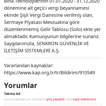
Bina Teknolojilerinin 01.01.2020 - 31.12.2020
dönemine ait geçici vergi beyannamesi
ekinde Şişli Vergi Dairesine verilmiş olan,
Sermaye Piyasası Mevzuatına göre
düzenlenmemiş Gelir Tablosu (Solo) ekte yer
almaktadır. Kamuoyunun bilgilerine sunarız.
Saygılarımızla, SENKRON GÜVENLİK VE
İLETİŞİM SİSTEMLERİ A.Ş.
Yararlanılan kaynaklar:
https://www.kap.org.tr/tr/Bildirim/910549
Yorumlar
Takma Ad
Yorum yapmak için, isterseniz
giriş yapabilir
veya
kayıt olabilirsiniz
.