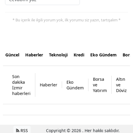
* Bu içerik ile ilgili yorum yok, ilk yorumu siz yazın, tartışalım *
Güncel
Haberler
Teknoloji
Kredi
Eko Gündem
Bors
Son
Borsa
Altın
dakika
Eko
Haberler
ve
ve
İzmir
Gündem
Yatırım
Döviz
haberleri
RSS
Copyright © 2026 . Her hakkı saklıdır.