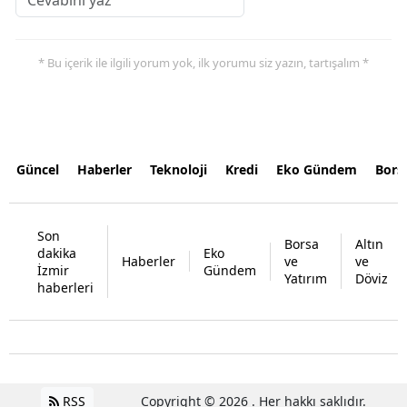
* Bu içerik ile ilgili yorum yok, ilk yorumu siz yazın, tartışalım *
Güncel
Haberler
Teknoloji
Kredi
Eko Gündem
Bors
Son
Borsa
Altın
dakika
Eko
Haberler
ve
ve
İzmir
Gündem
Yatırım
Döviz
haberleri
RSS
Copyright © 2026 . Her hakkı saklıdır.