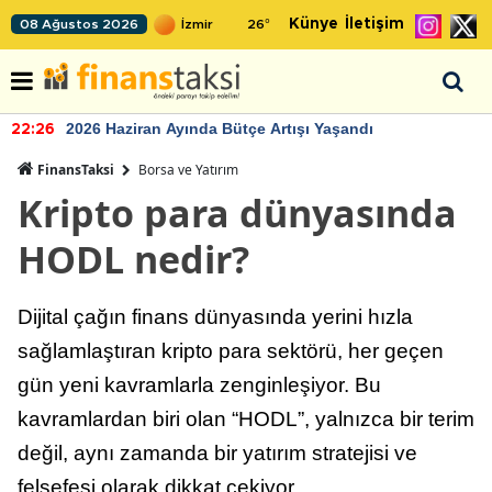
Künye
İletişim
08 Ağustos 2026
26
°
2026 Haziran Ayında Bütçe Artışı Yaşandı
22:26
FinansTaksi
Borsa ve Yatırım
Kripto para dünyasında
HODL nedir?
Dijital çağın finans dünyasında yerini hızla
sağlamlaştıran kripto para sektörü, her geçen
gün yeni kavramlarla zenginleşiyor. Bu
kavramlardan biri olan “HODL”, yalnızca bir terim
değil, aynı zamanda bir yatırım stratejisi ve
felsefesi olarak dikkat çekiyor.