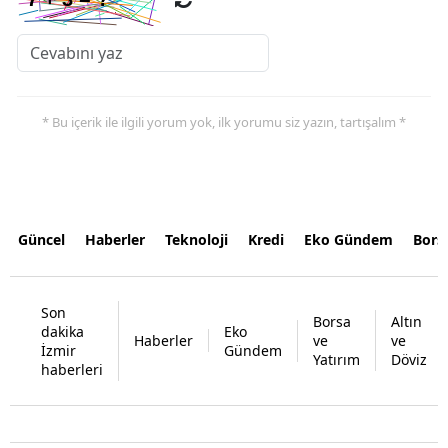
* Bu içerik ile ilgili yorum yok, ilk yorumu siz yazın, tartışalım *
Güncel
Haberler
Teknoloji
Kredi
Eko Gündem
Bors
Son
Borsa
Altın
dakika
Eko
Haberler
ve
ve
İzmir
Gündem
Yatırım
Döviz
haberleri