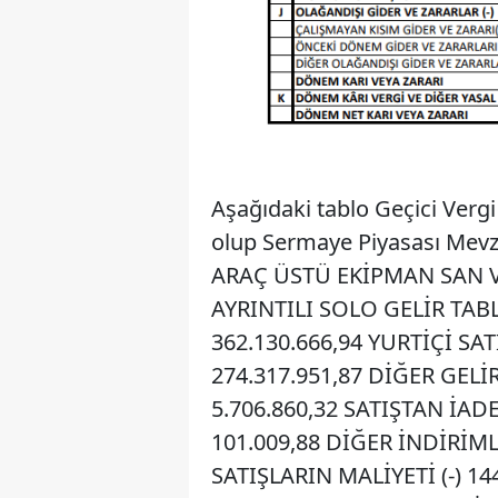
Aşağıdaki tablo Geçici Ver
olup Sermaye Piyasası Mev
ARAÇ ÜSTÜ EKİPMAN SAN VE 
AYRINTILI SOLO GELİR TABL
362.130.666,94 YURTİÇİ SAT
274.317.951,87 DİĞER GELİR
5.706.860,32 SATIŞTAN İADE
101.009,88 DİĞER İNDİRİMLE
SATIŞLARIN MALİYETİ (-) 1