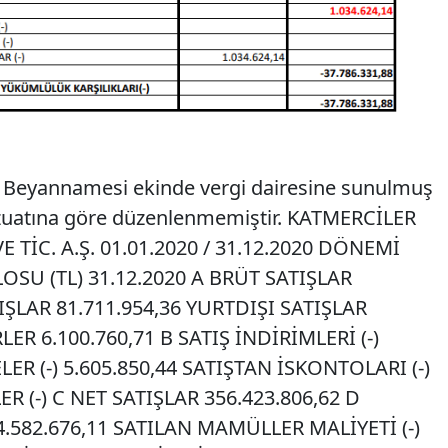
gi Beyannamesi ekinde vergi dairesine sunulmuş
zuatına göre düzenlenmemiştir. KATMERCİLER
TİC. A.Ş. 01.01.2020 / 31.12.2020 DÖNEMİ
OSU (TL) 31.12.2020 A BRÜT SATIŞLAR
IŞLAR 81.711.954,36 YURTDIŞI SATIŞLAR
LER 6.100.760,71 B SATIŞ İNDİRİMLERİ (-)
LER (-) 5.605.850,44 SATIŞTAN İSKONTOLARI (-)
R (-) C NET SATIŞLAR 356.423.806,62 D
44.582.676,11 SATILAN MAMÜLLER MALİYETİ (-)