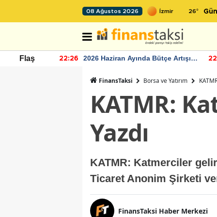
26
°
08 Ağustos 2026
Gün
r seviyesinin
2026 Haziran Ayında Bütçe Artışı
Flaş
22:26
22
Yaşandı
FinansTaksi
Borsa ve Yatırım
KATMR:
KATMR: Kat
Yazdı
KATMR: Katmerciler gelir
Ticaret Anonim Şirketi ve
FinansTaksi Haber Merkezi