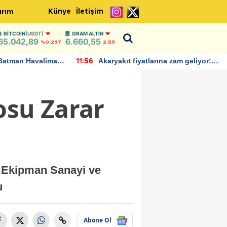
Künye
İletişim
ırım
BITCOIN
(USDT)
GRAM ALTIN
65.042,89
6.660,55
%0.297
2,59
Batman Havalimanı
Akaryakıt fiyatlarına zam geliyor:
11:56
 açıklamalarda
Yeni tarih açıklandı
osu Zarar
ü Ekipman Sanayi ve
u
Abone Ol