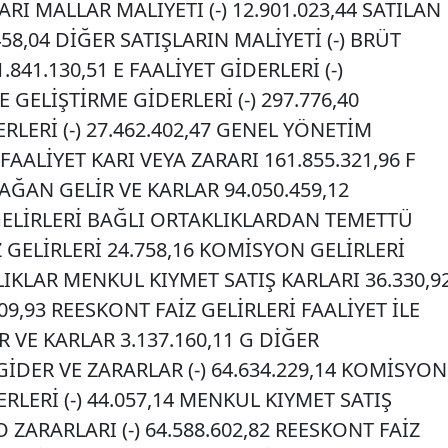
ARİ MALLAR MALİYETİ (-) 12.901.023,44 SATILAN
458,04 DİĞER SATIŞLARIN MALİYETİ (-) BRÜT
.841.130,51 E FAALİYET GİDERLERİ (-)
E GELİŞTİRME GİDERLERİ (-) 297.776,40
RLERİ (-) 27.462.402,47 GENEL YÖNETİM
8 FAALİYET KARI VEYA ZARARI 161.855.321,96 F
ĞAN GELİR VE KARLAR 94.050.459,12
ELİRLERİ BAĞLI ORTAKLIKLARDAN TEMETTÜ
İZ GELİRLERİ 24.758,16 KOMİSYON GELİRLERİ
KLAR MENKUL KIYMET SATIŞ KARLARI 36.330,9
9,93 REESKONT FAİZ GELİRLERİ FAALİYET İLE
 VE KARLAR 3.137.160,11 G DİĞER
DER VE ZARARLAR (-) 64.634.229,14 KOMİSYON
ERLERİ (-) 44.057,14 MENKUL KIYMET SATIŞ
O ZARARLARI (-) 64.588.602,82 REESKONT FAİZ