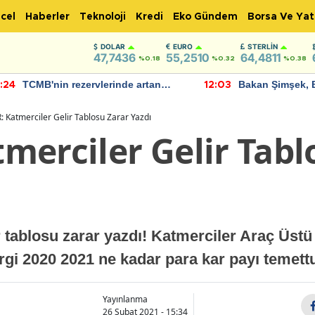
cel
Haberler
Teknoloji
Kredi
Eko Gündem
Borsa Ve Yat
DOLAR
EURO
STERLIN
47,7436
55,2510
64,4811
%0.18
%0.32
%0.38
TCMB'nin rezervlerinde artan
Bakan Şimşek, 
:24
12:03
momentum devam ediyor
için umut verici
bulundu
 Katmerciler Gelir Tablosu Zarar Yazdı
merciler Gelir Tabl
 tablosu zarar yazdı! Katmerciler Araç Üst
rgi 2020 2021 ne kadar para kar payı temett
Yayınlanma
26 Şubat 2021 - 15:34