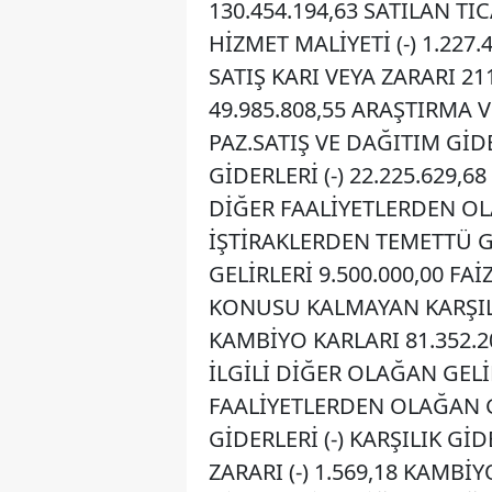
130.454.194,63 SATILAN TİC
HİZMET MALİYETİ (-) 1.227.
SATIŞ KARI VEYA ZARARI 211
49.985.808,55 ARAŞTIRMA V
PAZ.SATIŞ VE DAĞITIM GİDE
GİDERLERİ (-) 22.225.629,6
DİĞER FAALİYETLERDEN OLA
İŞTİRAKLERDEN TEMETTÜ G
GELİRLERİ 9.500.000,00 FA
KONUSU KALMAYAN KARŞILI
KAMBİYO KARLARI 81.352.20
İLGİLİ DİĞER OLAĞAN GELİR
FAALİYETLERDEN OLAĞAN Gİ
GİDERLERİ (-) KARŞILIK GİD
ZARARI (-) 1.569,18 KAMBİY