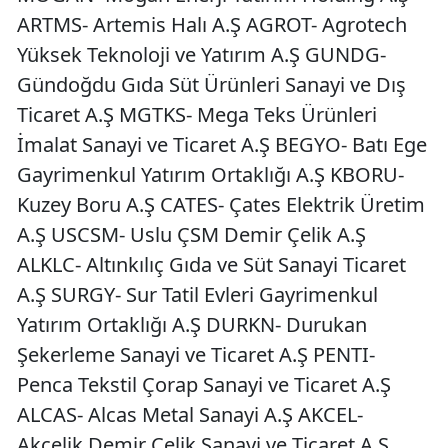
ARTMS- Artemis Halı A.Ş AGROT- Agrotech
Yüksek Teknoloji ve Yatırım A.Ş GUNDG-
Gündoğdu Gıda Süt Ürünleri Sanayi ve Dış
Ticaret A.Ş MGTKS- Mega Teks Ürünleri
İmalat Sanayi ve Ticaret A.Ş BEGYO- Batı Ege
Gayrimenkul Yatırım Ortaklığı A.Ş KBORU-
Kuzey Boru A.Ş CATES- Çates Elektrik Üretim
A.Ş USCSM- Uslu ÇSM Demir Çelik A.Ş
ALKLC- Altınkılıç Gıda ve Süt Sanayi Ticaret
A.Ş SURGY- Sur Tatil Evleri Gayrimenkul
Yatırım Ortaklığı A.Ş DURKN- Durukan
Şekerleme Sanayi ve Ticaret A.Ş PENTI-
Penca Tekstil Çorap Sanayi ve Ticaret A.Ş
ALCAS- Alcas Metal Sanayi A.Ş AKCEL-
Akçelik Demir Çelik Sanayi ve Ticaret A.Ş