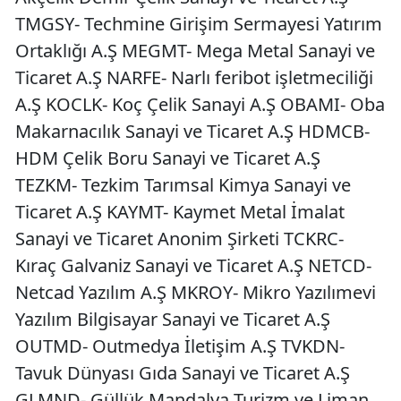
TMGSY- Techmine Girişim Sermayesi Yatırım
Ortaklığı A.Ş MEGMT- Mega Metal Sanayi ve
Ticaret A.Ş NARFE- Narlı feribot işletmeciliği
A.Ş KOCLK- Koç Çelik Sanayi A.Ş OBAMI- Oba
Makarnacılık Sanayi ve Ticaret A.Ş HDMCB-
HDM Çelik Boru Sanayi ve Ticaret A.Ş
TEZKM- Tezkim Tarımsal Kimya Sanayi ve
Ticaret A.Ş KAYMT- Kaymet Metal İmalat
Sanayi ve Ticaret Anonim Şirketi TCKRC-
Kıraç Galvaniz Sanayi ve Ticaret A.Ş NETCD-
Netcad Yazılım A.Ş MKROY- Mikro Yazılımevi
Yazılım Bilgisayar Sanayi ve Ticaret A.Ş
OUTMD- Outmedya İletişim A.Ş TVKDN-
Tavuk Dünyası Gıda Sanayi ve Ticaret A.Ş
GLMND- Güllük Mandalya Turizm ve Liman