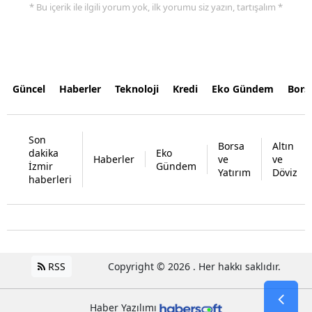
* Bu içerik ile ilgili yorum yok, ilk yorumu siz yazın, tartışalım *
Güncel
Haberler
Teknoloji
Kredi
Eko Gündem
Bors
Son
Borsa
Altın
dakika
Eko
Haberler
ve
ve
İzmir
Gündem
Yatırım
Döviz
haberleri
RSS
Copyright © 2026 . Her hakkı saklıdır.
Haber Yazılımı