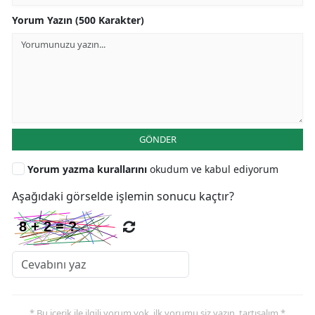
Yorum Yazın (500 Karakter)
GÖNDER
Yorum yazma kurallarını
okudum ve kabul ediyorum
Aşağıdaki görselde işlemin sonucu kaçtır?
* Bu içerik ile ilgili yorum yok, ilk yorumu siz yazın, tartışalım *