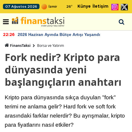
Künye
İletişim
07 Ağustos 2026
26
°
TCMB'nin rezervlerinde artan momentum devam ediy
22:24
FinansTaksi
Borsa ve Yatırım
Fork nedir? Kripto para
dünyasında yeni
başlangıçların anahtarı
Kripto para dünyasında sıkça duyulan "fork"
terimi ne anlama gelir? Hard fork ve soft fork
arasındaki farklar nelerdir? Bu ayrışmalar, kripto
para fiyatlarını nasıl etkiler?