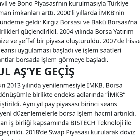
hvil ve Bono Piyasası’nın kurulmasıyla Türkiye
man imkanları arttı. 2000’li yıllarda İMKB’nin
 gündeme geldi; Kırgız Borsası ve Bakü Borsası’na
rlikleri güçlendirildi. 2004 yılında Borsa Yatırım
ze ve şeffaf bir piyasa oluşturuldu. 2007’de hiss
 seansı uygulaması başladı ve işlem saatleri
arantlar borsada işlem görmeye başladı.
L AŞ’YE GEÇIŞ
n 2013 yılında yenilenmesiyle İMKB, Borsa
dönüşümle birlikte endeks adlarında “İMKB”
tirildi. Aynı yıl pay piyasası birinci seans
 yeni düzenlemelerle borsa işlem hacmi artırıldı.
lan iş birliği kapsamında BISTECH Teknoloji ile
çirildi. 2018’de Swap Piyasası kurularak döviz