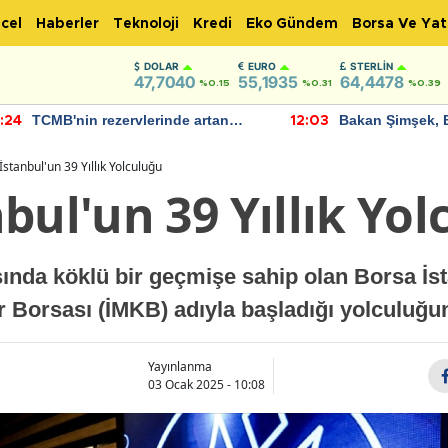
cel
Haberler
Teknoloji
Kredi
Eko Gündem
Borsa Ve Yat
DOLAR
EURO
STERLIN
47,7040
55,1935
64,4478
%0.15
%0.31
%0.39
TCMB'nin rezervlerinde artan
Bakan Şimşek, 
:24
12:03
momentum devam ediyor
için umut verici
bulundu
İstanbul'un 39 Yıllık Yolculuğu
bul'un 39 Yıllık Yo
sında köklü bir geçmişe sahip olan Borsa İs
 Borsası (İMKB) adıyla başladığı yolculuğund
Yayınlanma
03 Ocak 2025 - 10:08