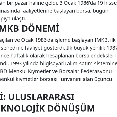
lan bir pazar haline geldi. 3 Ocak 1986’da 19 hisse
binasında faaliyetlerine başlayan borsa, bugün
pıya ulaştı.
 İMKB DÖNEMI
 açılan ve Ocak 1986’da işleme başlayan İMKB, ilk
e senedi ile faaliyet gösterdi. İlk büyük yenilik 198
 önce haftalık olarak hesaplanan borsa endeksleri
ı. 1993 yılında bilgisayarlı alım-satım sistemin
 ABD Menkul Kıymetler ve Borsalar Federasyonu
enkul kıymetler borsası" unvanını alan üçüncü
I: ULUSLARARASI
TEKNOLOJIK DÖNÜŞÜM