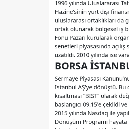
1996 yılında Uluslararası Ta
Hazine'sinin yurt dışı finans
uluslararası ortaklıkları da
ortak olunarak bölgesel iş bi
Fonu Pazarı kurularak organi
senetleri piyasasında açılış
uzatıldı. 2010 yılında ise v
BORSA İSTANBU
Sermaye Piyasası Kanunu’nu
İstanbul AŞ’ye dönüştü. Bu 
kısaltması “BIST” olarak değiş
başlangıcı 09.15'e çekildi ve
2015 yılında Nasdaq ile yapı
Dönüşüm Programı hayata ge