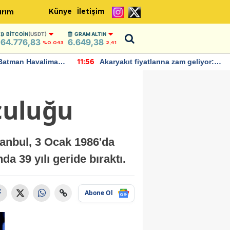
Künye
İletişim
ırım
BITCOIN
(USDT)
GRAM ALTIN
64.776,83
6.649,38
%0.043
2,41
Batman Havalimanı
Akaryakıt fiyatlarına zam geliyor:
11:56
 açıklamalarda
Yeni tarih açıklandı
lculuğu
tanbul, 3 Ocak 1986'da
a 39 yılı geride bıraktı.
Abone Ol