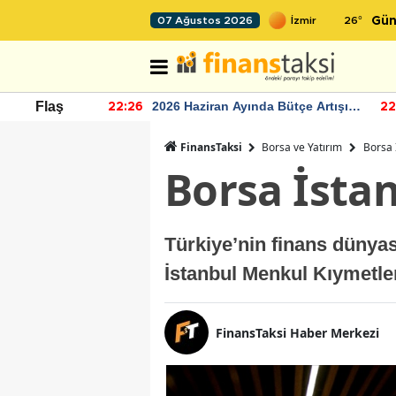
26
°
07 Ağustos 2026
Gün
r seviyesinin
2026 Haziran Ayında Bütçe Artışı
Flaş
22:26
22
Yaşandı
FinansTaksi
Borsa ve Yatırım
Borsa 
Borsa İstan
Türkiye’nin finans dünya
İstanbul Menkul Kıymetler
FinansTaksi Haber Merkezi