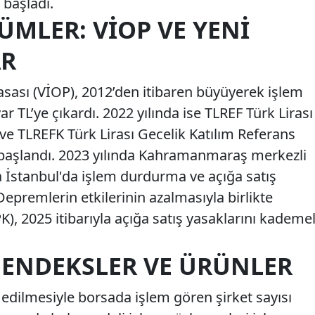
 başladı.
MLER: VİOP VE YENI
R
asası (VİOP), 2012’den itibaren büyüyerek işlem
r TL’ye çıkardı. 2022 yılında ise TLREF Türk Lirası
ve TLREFK Türk Lirası Gecelik Katılım Referans
başlandı. 2023 yılında Kahramanmaraş merkezli
 İstanbul'da işlem durdurma ve açığa satış
Depremlerin etkilerinin azalmasıyla birlikte
), 2025 itibarıyla açığa satış yasaklarını kademel
NI ENDEKSLER VE ÜRÜNLER
z edilmesiyle borsada işlem gören şirket sayısı