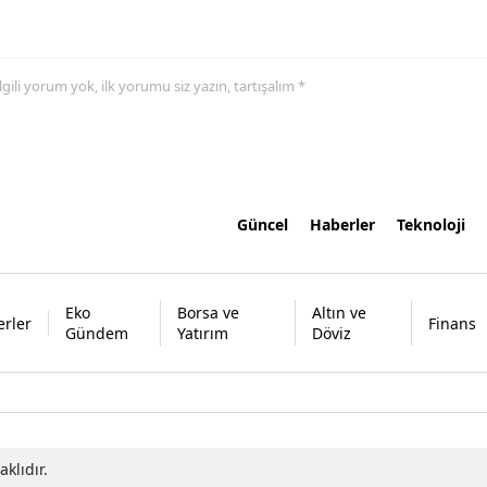
 ilgili yorum yok, ilk yorumu siz yazın, tartışalım *
Güncel
Haberler
Teknoloji
Eko
Borsa ve
Altın ve
rler
Finans
Gündem
Yatırım
Döviz
klıdır.