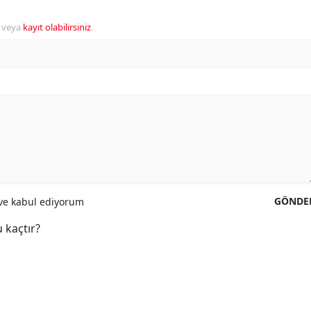
veya
kayıt olabilirsiniz
.
GÖNDE
e kabul ediyorum
 kaçtır?