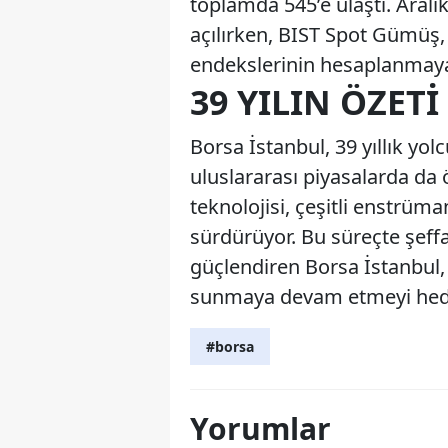
toplamda 545’e ulaştı. Aralı
açılırken, BIST Spot Gümüş,
endekslerinin hesaplanmaya 
39 YILIN ÖZETI
Borsa İstanbul, 39 yıllık yol
uluslararası piyasalarda da
teknolojisi, çeşitli enstrüm
sürdürüyor. Bu süreçte şeffaf
güçlendiren Borsa İstanbul,
sunmaya devam etmeyi hede
#borsa
Yorumlar