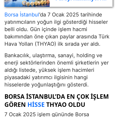
Tam Liste, Euro
Öncesi Para
Borsa
İstanbul
’da 7 Ocak 2025 tarihinde
Birimleri ve
yatırımcıların yoğun ilgi gösterdiği hisseler
Geçerlilik Rehberi
belli oldu. Gün içinde işlem hacmi
bakımından öne çıkan paylar arasında Türk
Hava Yolları (THYAO) ilk sırada yer aldı.
Bankacılık, ulaştırma, sanayi, holding ve
enerji sektörlerinden önemli şirketlerin yer
aldığı listede, yüksek işlem hacimleri
piyasadaki yatırımcı ilgisinin hangi
hisselerde yoğunlaştığını gösterdi.
BORSA İSTANBUL’DA EN ÇOK IŞLEM
GÖREN
HISSE
THYAO OLDU
7 Ocak 2025 işlem gününde Borsa