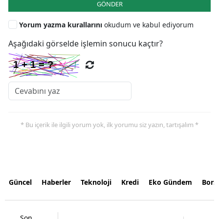
GÖNDER
Yorum yazma kurallarını
okudum ve kabul ediyorum
Aşağıdaki görselde işlemin sonucu kaçtır?
* Bu içerik ile ilgili yorum yok, ilk yorumu siz yazın, tartışalım *
Güncel
Haberler
Teknoloji
Kredi
Eko Gündem
Bors
Son