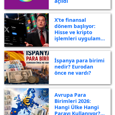
açıldı
X’te finansal
dönem başlıyor:
Hisse ve kripto
işlemleri uygulama
içine taşınıyor
İspanya para birimi
nedir? Eurodan
önce ne vardı?
Avrupa Para
Birimleri 2026:
Hangi Ülke Hangi
Parayı Kullanıyor?