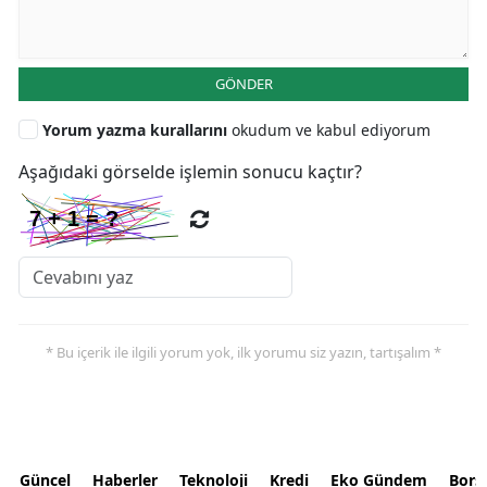
GÖNDER
Yorum yazma kurallarını
okudum ve kabul ediyorum
Aşağıdaki görselde işlemin sonucu kaçtır?
* Bu içerik ile ilgili yorum yok, ilk yorumu siz yazın, tartışalım *
Güncel
Haberler
Teknoloji
Kredi
Eko Gündem
Bors