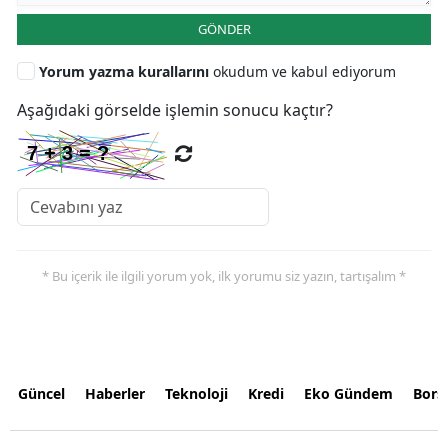
GÖNDER
Yorum yazma kurallarını
okudum ve kabul ediyorum
Aşağıdaki görselde işlemin sonucu kaçtır?
* Bu içerik ile ilgili yorum yok, ilk yorumu siz yazın, tartışalım *
Güncel
Haberler
Teknoloji
Kredi
Eko Gündem
Bors