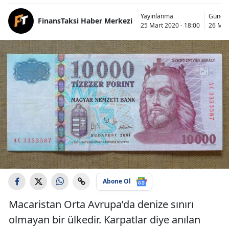
Yayınlanma
Günce
FinansTaksi Haber Merkezi
25 Mart 2020 - 18:00
26 Mar
Abone Ol
Macaristan Orta Avrupa’da denize sınırı
olmayan bir ülkedir. Karpatlar diye anılan