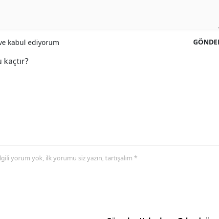
GÖNDE
e kabul ediyorum
 kaçtır?
 ilgili yorum yok, ilk yorumu siz yazın, tartışalım *