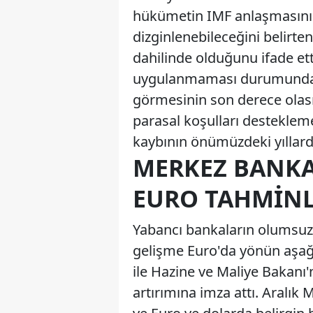
hükümetin IMF anlaşmasın
dizginlenebileceğini belirt
dahilinde olduğunu ifade ett
uygulanmaması durumunda TL
görmesinin son derece olası
parasal koşulları desteklem
kaybının önümüzdeki yıllar
MERKEZ BANKAS
EURO TAHMINL
Yabancı bankaların olumsuz
gelişme Euro'da yönün aşağ
ile Hazine ve Maliye Bakanı'
artırımına imza attı. Aralık 