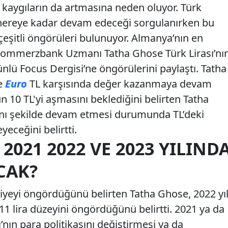
k kaygıların da artmasına neden oluyor. Türk
n nereye kadar devam edeceği sorgulanırken bu
eşitli öngörüleri bulunuyor. Almanya’nın en
Commerzbank Uzmanı Tatha Ghose Türk Lirası’nı
 ünlü Focus Dergisi’ne öngörülerini paylaştı. Tatha
re
Euro
TL karşısında değer kazanmaya devam
n 10 TL'yi aşmasını beklediğini belirten Tatha
ynı şekilde devam etmesi durumunda TL’deki
eceğini belirtti.
2021 2022 VE 2023 YILIND
CAK?
seviyeyi öngördüğünü belirten Tatha Ghose, 2022 yıl
 11 lira düzeyini öngördüğünü belirtti. 2021 ya da
nın para politikasını değiştirmesi ya da