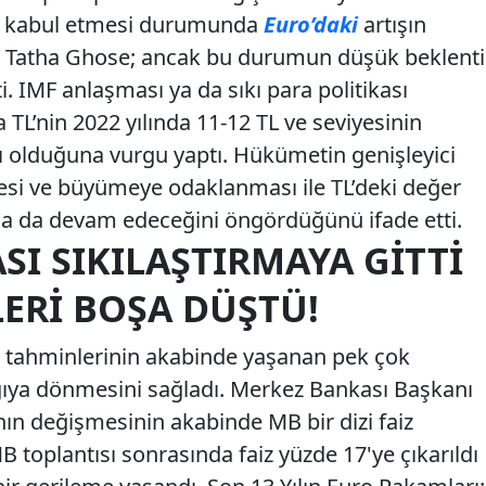
ı kabul etmesi durumunda
Euro’daki
artışın
en Tatha Ghose; ancak bu durumun düşük beklenti
i. IMF anlaşması ya da sıkı para politikası
’nin 2022 yılında 11-12 TL ve seviyesinin
 olduğuna vurgu yaptı. Hükümetin genişleyici
esi ve büyümeye odaklanması ile TL’deki değer
da da devam edeceğini öngördüğünü ifade etti.
I SIKILAŞTIRMAYA GITTI
ERI BOŞA DÜŞTÜ!
 tahminlerinin akabinde yaşanan pek çok
ıya dönmesini sağladı. Merkez Bankası Başkanı
nın değişmesinin akabinde MB bir dizi faiz
MB toplantısı sonrasında faiz yüzde 17'ye çıkarıldı