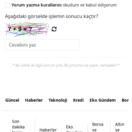
Yorum yazma kurallarını
okudum ve kabul ediyorum
Aşağıdaki görselde işlemin sonucu kaçtır?
* Bu içerik ile ilgili yorum yok, ilk yorumu siz yazın, tartışalım *
Güncel
Haberler
Teknoloji
Kredi
Eko Gündem
Bors
Son
Borsa
Altın
dakika
Eko
Haberler
ve
ve