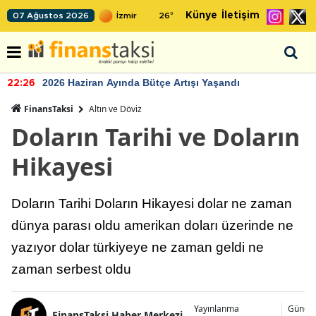
Künye
İletişim
07 Ağustos 2026
26
°
2026 Haziran Ayında Bütçe Artışı Yaşandı
22:26
FinansTaksi
Altın ve Döviz
Doların Tarihi ve Doların
Hikayesi
Doların Tarihi Doların Hikayesi dolar ne zaman
dünya parası oldu amerikan doları üzerinde ne
yazıyor dolar türkiyeye ne zaman geldi ne
zaman serbest oldu
Yayınlanma
Günce
FinansTaksi Haber Merkezi