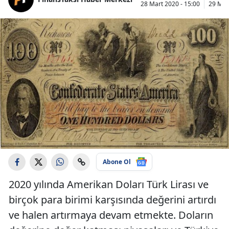
28 Mart 2020 - 15:00
29 Mar
Abone Ol
2020 yılında Amerikan Doları Türk Lirası ve
birçok para birimi karşısında değerini artırdı
ve halen artırmaya devam etmekte. Doların