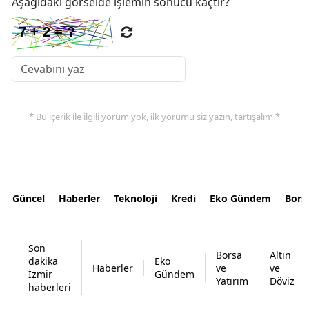
Aşağıdaki görselde işlemin sonucu kaçtır?
* Bu içerik ile ilgili yorum yok, ilk yorumu siz yazın, tartışalım *
Güncel
Haberler
Teknoloji
Kredi
Eko Gündem
Bors
Son
Borsa
Altın
dakika
Eko
Haberler
ve
ve
İzmir
Gündem
Yatırım
Döviz
haberleri