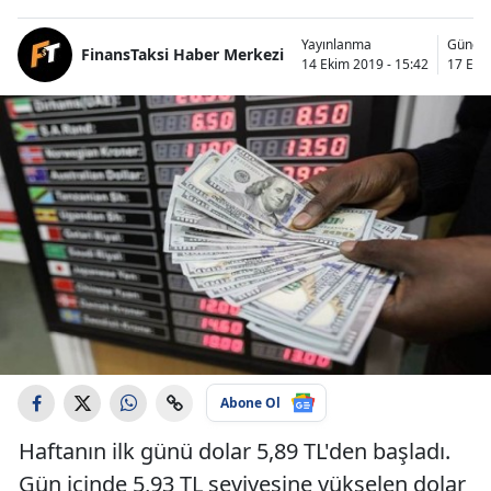
Yayınlanma
Günce
FinansTaksi Haber Merkezi
14 Ekim 2019 - 15:42
17 Eki
Abone Ol
Haftanın ilk günü dolar 5,89 TL'den başladı.
Gün içinde 5,93 TL seviyesine yükselen dolar