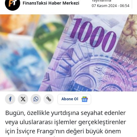
Yayınlanma
FinansTaksi Haber Merkezi
07 Kasım 2024 - 06:54
Abone Ol
Bugün, özellikle yurtdışına seyahat edenler
veya uluslararası işlemler gerçekleştirenler
için İsviçre Frangı'nın değeri büyük önem