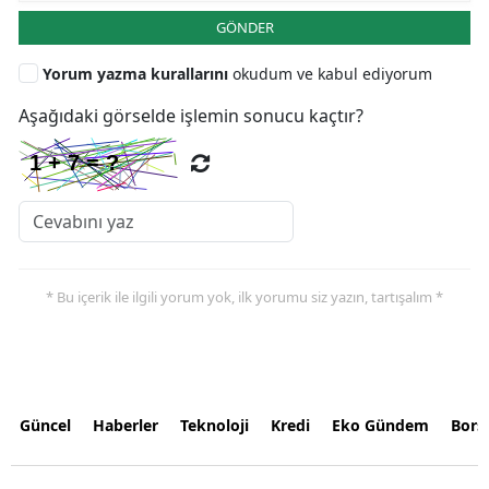
GÖNDER
Yorum yazma kurallarını
okudum ve kabul ediyorum
Aşağıdaki görselde işlemin sonucu kaçtır?
* Bu içerik ile ilgili yorum yok, ilk yorumu siz yazın, tartışalım *
Güncel
Haberler
Teknoloji
Kredi
Eko Gündem
Bors