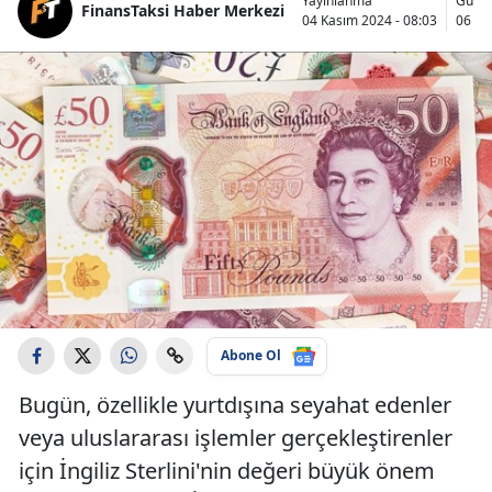
Yayınlanma
Günc
FinansTaksi Haber Merkezi
04 Kasım 2024 - 08:03
06 Ka
Abone Ol
Bugün, özellikle yurtdışına seyahat edenler
veya uluslararası işlemler gerçekleştirenler
için İngiliz Sterlini'nin değeri büyük önem