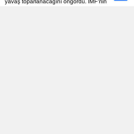
yavaş toparlanacağını öngördü. IMF'nin
raporuna göre, Birleşik Krallık ekonomisi,
sonraki yıllarda istikrarlı bir toparlanma süreci
yaşayabilir.
Yayınlanma
Nur Duman
16 Temmuz 2026 - 22:37