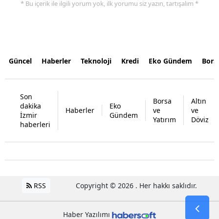
* Bu içerik ile ilgili yorum yok, ilk yorumu siz yazın, tartışalım *
Güncel
Haberler
Teknoloji
Kredi
Eko Gündem
Bors
Son
Borsa
Altın
dakika
Eko
Haberler
ve
ve
İzmir
Gündem
Yatırım
Döviz
haberleri
RSS
Copyright © 2026 . Her hakkı saklıdır.
Haber Yazılımı