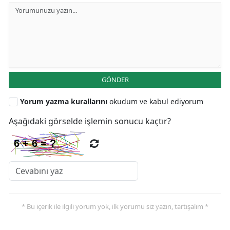
GÖNDER
Yorum yazma kurallarını
okudum ve kabul ediyorum
Aşağıdaki görselde işlemin sonucu kaçtır?
* Bu içerik ile ilgili yorum yok, ilk yorumu siz yazın, tartışalım *