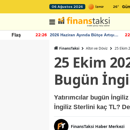
26
°
06 Ağustos 2026
Gün
eviyesinin
2026 Haziran Ayında Bütçe Artışı
Flaş
22:26
22:2
Yaşandı
FinansTaksi
Altın ve Döviz
25 Ekim 20
25 Ekim 202
Bugün İngil
Yatırımcılar bugün İngili
İngiliz Sterlini kaç TL? D
FinansTaksi Haber Merkezi