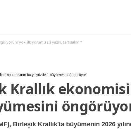
 ilgili yorum yok, ilk yorumu siz yazın, tartışalım *
allık ekonomisinin bu yıl yüzde 1 büyümesini öngörüyor
ik Krallık ekonomisi
yümesini öngörüyo
MF), Birleşik Krallık'ta büyümenin 2026 yılı