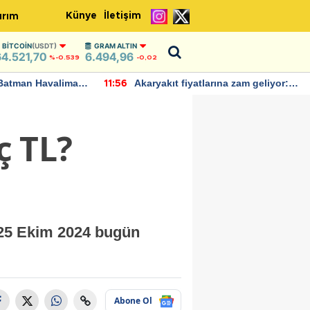
Künye
İletişim
ırım
BITCOIN
(USDT)
GRAM ALTIN
64.521,70
6.494,96
%-0.539
-0,02
man Havalimanı
Akaryakıt fiyatlarına zam geliyor:
11:56
2
ıklamalarda
Yeni tarih açıklandı
ç TL?
. 25 Ekim 2024 bugün
Abone Ol