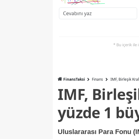
* Bu içerik ile
FinansTaksi
Finans
IMF, Birleşik Kr
IMF, Birleş
yüzde 1 bü
Uluslararası Para Fonu (I