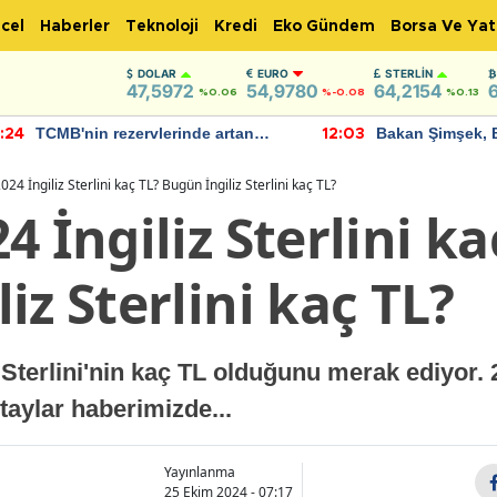
cel
Haberler
Teknoloji
Kredi
Eko Gündem
Borsa Ve Yat
DOLAR
EURO
STERLIN
47,5972
54,9780
64,2154
%0.06
%-0.08
%0.13
TCMB'nin rezervlerinde artan
Bakan Şimşek, Bat
4
12:03
momentum devam ediyor
için umut verici aç
bulundu
24 İngiliz Sterlini kaç TL? Bugün İngiliz Sterlini kaç TL?
4 İngiliz Sterlini ka
iz Sterlini kaç TL?
z Sterlini'nin kaç TL olduğunu merak ediyor
etaylar haberimizde...
Yayınlanma
25 Ekim 2024 - 07:17