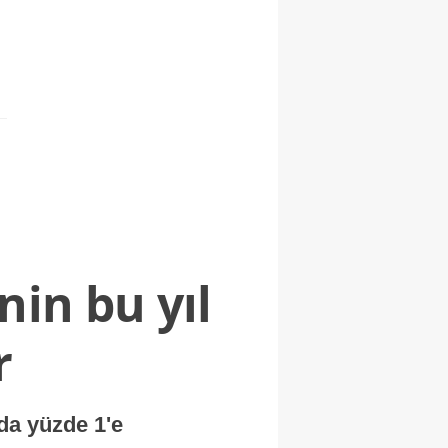
nin bu yıl
r
nda yüzde 1'e