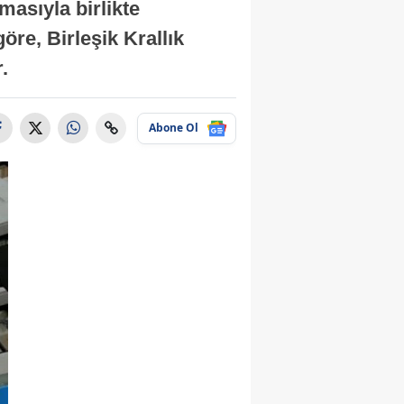
masıyla birlikte
re, Birleşik Krallık
.
Abone Ol