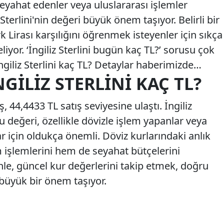
seyahat edenler veya uluslararası işlemler
 Sterlini'nin değeri büyük önem taşıyor. Belirli bir
rk Lirası karşılığını öğrenmek isteyenler için sıkça
liyor. ‘İngiliz Sterlini bugün kaç TL?’ sorusu çok
İngiliz Sterlini kaç TL? Detaylar haberimizde…
NGILIZ STERLINI KAÇ TL?
ış, 44,4433 TL satış seviyesine ulaştı. İngiliz
bu değeri, özellikle dövizle işlem yapanlar veya
ar için oldukça önemli. Döviz kurlarındaki anlık
m işlemlerini hem de seyahat bütçelerini
nle, güncel kur değerlerini takip etmek, doğru
 büyük bir önem taşıyor.