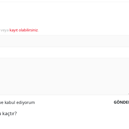
veya
kayıt olabilirsiniz
.
GÖNDE
e kabul ediyorum
 kaçtır?