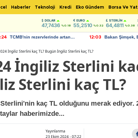
cel
Haberler
Teknoloji
Kredi
Eko Gündem
Borsa Ve Yat
DOLAR
EURO
STERLIN
47,7436
55,2510
64,4811
%0.18
%0.32
%0.38
TCMB'nin rezervlerinde artan
Bakan Şimşek, 
:24
12:03
momentum devam ediyor
için umut verici
bulundu
24 İngiliz Sterlini kaç TL? Bugün İngiliz Sterlini kaç TL?
4 İngiliz Sterlini ka
iz Sterlini kaç TL?
z Sterlini'nin kaç TL olduğunu merak ediyor
etaylar haberimizde...
Yayınlanma
23 Ekim 2024 - 07:22