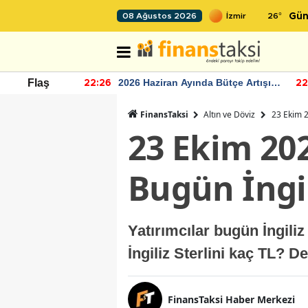
26
°
08 Ağustos 2026
Gün
r seviyesinin
2026 Haziran Ayında Bütçe Artışı
Flaş
22:26
22
Yaşandı
FinansTaksi
Altın ve Döviz
23 Ekim 20
23 Ekim 202
Bugün İngil
Yatırımcılar bugün İngili
İngiliz Sterlini kaç TL? D
FinansTaksi Haber Merkezi