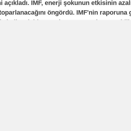
 açıkladı. IMF, enerji şokunun etkisinin azal
oparlanacağını öngördü. IMF'nin raporuna gö
a istikrarlı bir toparlanma süreci yaşayabilir
Yayınlanma
16 Temmuz 2026 - 22:37