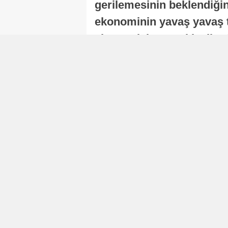
gerilemesinin beklendiğini
ekonominin yavaş yavaş t
ekonomisi, sonraki yıllard
Nur Duman