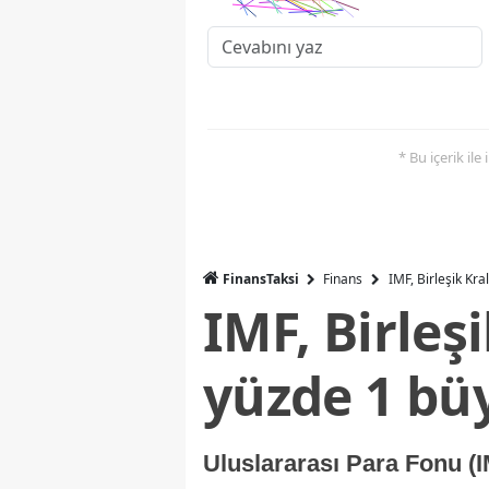
* Bu içerik ile
FinansTaksi
Finans
IMF, Birleşik Kr
IMF, Birleş
yüzde 1 bü
Uluslararası Para Fonu (I