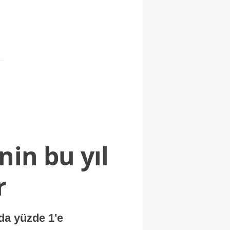
nin bu yıl
r
nda yüzde 1'e