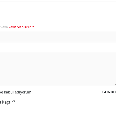
veya
kayıt olabilirsiniz
.
GÖNDE
e kabul ediyorum
 kaçtır?