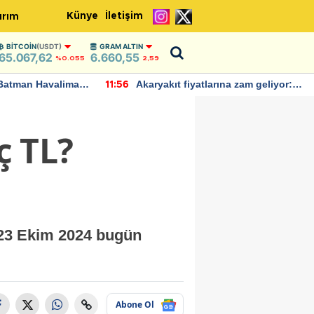
Künye
İletişim
ırım
BITCOIN
(USDT)
GRAM ALTIN
65.067,62
6.660,55
%0.055
2,59
Batman Havalimanı
Akaryakıt fiyatlarına zam geliyor:
11:56
 açıklamalarda
Yeni tarih açıklandı
ç TL?
. 23 Ekim 2024 bugün
Abone Ol