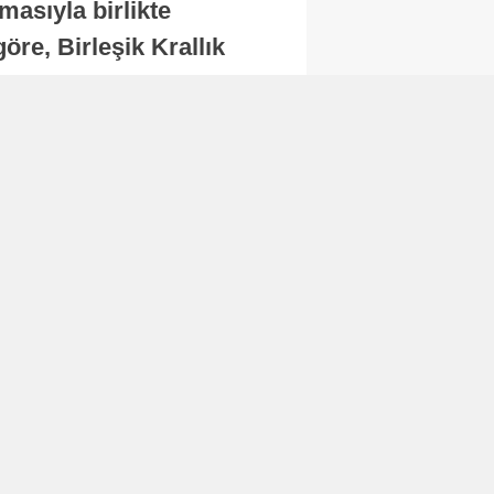
masıyla birlikte
re, Birleşik Krallık
.
Abone Ol
Finans
Bitcoin, 65 bin dolar
seviyesinin altına
düştü...