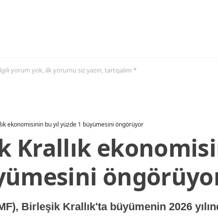
 ilgili yorum yok, ilk yorumu siz yazın, tartışalım *
allık ekonomisinin bu yıl yüzde 1 büyümesini öngörüyor
ik Krallık ekonomisi
yümesini öngörüyo
MF), Birleşik Krallık'ta büyümenin 2026 yılı