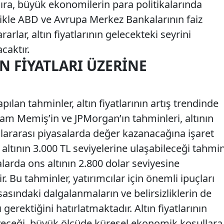
sıra, büyük ekonomilerin para politikalarında
ellikle ABD ve Avrupa Merkez Bankalarının faiz
arlar, altın fiyatlarının gelecekteki seyrini
caktır.
IN FIYATLARI ÜZERINE
apılan tahminler, altın fiyatlarının artış trendinde
lam Memiş’in ve JPMorgan’ın tahminleri, altının
ararası piyasalarda değer kazanacağına işaret
altının 3.000 TL seviyelerine ulaşabileceği tahmi
alarda ons altının 2.800 dolar seviyesine
. Bu tahminler, yatırımcılar için önemli ipuçları
sasındaki dalgalanmaların ve belirsizliklerin de
rektiğini hatırlatmaktadır. Altın fiyatlarının
eyeceği, büyük ölçüde küresel ekonomik koşullara