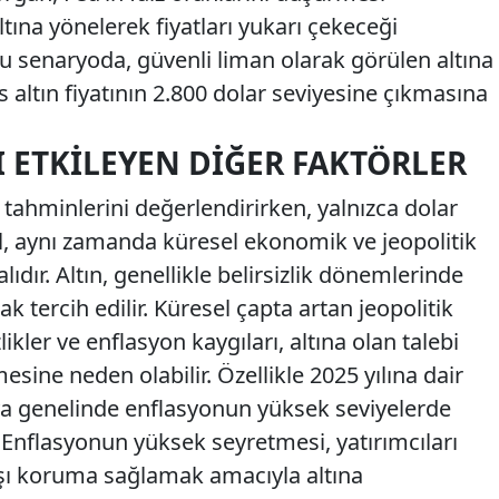
tına yönelerek fiyatları yukarı çekeceği
 senaryoda, güvenli liman olarak görülen altına
ns altın fiyatının 2.800 dolar seviyesine çıkmasına
I ETKILEYEN DIĞER FAKTÖRLER
rı tahminlerini değerlendirirken, yalnızca dolar
il, aynı zamanda küresel ekonomik ve jeopolitik
ıdır. Altın, genellikle belirsizlik dönemlerinde
ak tercih edilir. Küresel çapta artan jeopolitik
ikler ve enflasyon kaygıları, altına olan talebi
mesine neden olabilir. Özellikle 2025 yılına dair
a genelinde enflasyonun yüksek seviyelerde
. Enflasyonun yüksek seyretmesi, yatırımcıları
şı koruma sağlamak amacıyla altına