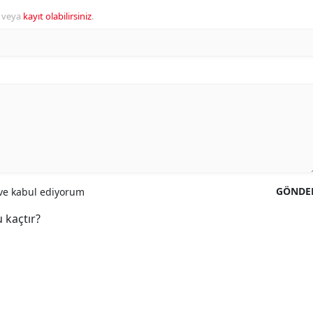
veya
kayıt olabilirsiniz
.
GÖNDE
e kabul ediyorum
 kaçtır?