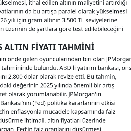
selmesi, ithal edilen altının maliyetini artırdığı
iyatlarının da bu artışa paralel olarak yükselmesi
6 yılı için gram altının 3.500 TL seviyelerine
n üzerinin de şartlara göre test edilebileceğini
 ALTIN FIYATI TAHMINI
nın önde gelen oyuncularından biri olan JPMorga
ları tahmininde bulundu. ABD'li yatırım bankası, on
atını 2.800 dolar olarak revize etti. Bu tahmin,
rdaki değerinin 2025 yılında önemli bir artış
ret olarak yorumlanabilir. JPMorgan'ın
nkası’nın (Fed) politika kararlarının etkisi
 Fed’in enflasyonla mücadele kapsamında faiz
üşürme ihtimali, altın fiyatları üzerinde
organ, Fed’in faiz oranlarını düşürmesi