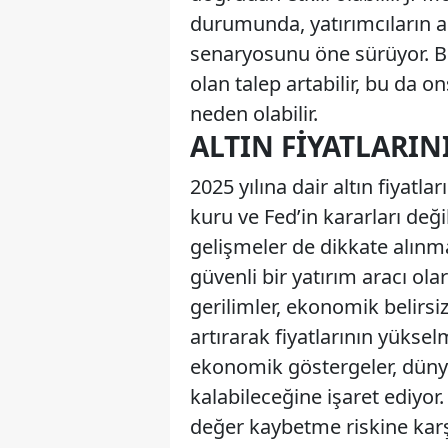
durumunda, yatırımcıların al
senaryosunu öne sürüyor. Bu
olan talep artabilir, bu da o
neden olabilir.
ALTIN FIYATLARIN
2025 yılına dair altın fiyatla
kuru ve Fed’in kararları değ
gelişmeler de dikkate alınmal
güvenli bir yatırım aracı olar
gerilimler, ekonomik belirsizl
artırarak fiyatlarının yüksel
ekonomik göstergeler, düny
kalabileceğine işaret ediyor
değer kaybetme riskine kar