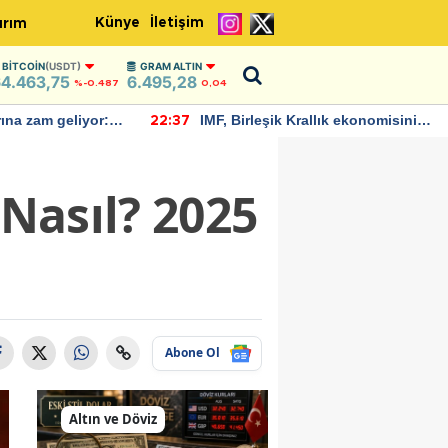
Künye
İletişim
ırım
BITCOIN
(USDT)
GRAM ALTIN
4.463,75
6.495,28
%-0.487
0,04
rına zam geliyor:
IMF, Birleşik Krallık ekonomisinin
22:37
ndı
bu yıl yüzde 1 büyümesini
öngörüyor
 Nasıl? 2025
Abone Ol
Altın ve Döviz