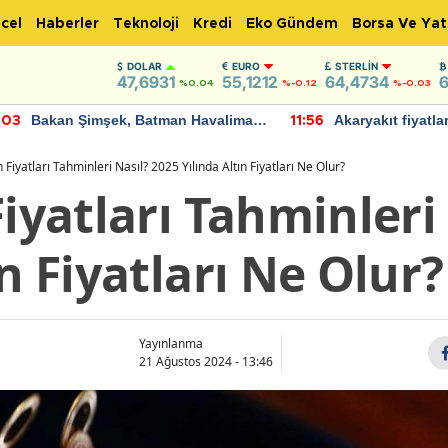
cel
Haberler
Teknoloji
Kredi
Eko Gündem
Borsa Ve Yat
DOLAR
EURO
STERLIN
47,6931
55,1212
64,4734
6
%0.04
%-0.12
%-0.03
Bakan Şimşek, Batman Havalimanı
Akaryakıt fiyatla
:03
11:56
için umut verici açıklamalarda
Yeni tarih açıkla
bulundu
 Fiyatları Tahminleri Nasıl? 2025 Yılında Altın Fiyatları Ne Olur?
Fiyatları Tahminleri
ın Fiyatları Ne Olur?
Yayınlanma
21 Ağustos 2024 - 13:46