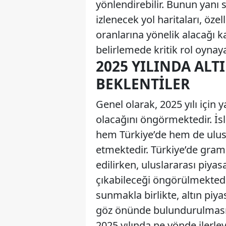
yönlendirebilir. Bunun yanı 
izlenecek yol haritaları, öz
oranlarına yönelik alacağı kar
belirlemede kritik rol oynaya
2025 YILINDA ALT
BEKLENTILER
Genel olarak, 2025 yılı için y
olacağını öngörmektedir. İs
hem Türkiye’de hem de ulusl
etmektedir. Türkiye’de gram 
edilirken, uluslararası piyas
çıkabileceği öngörülmektedir
sunmakla birlikte, altın piya
göz önünde bulundurulması ge
2025 yılında ne yönde ilerl