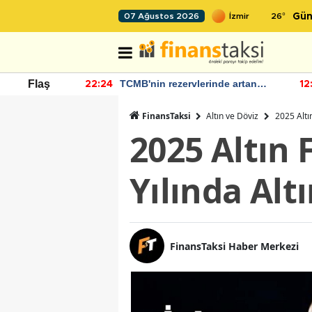
26
°
07 Ağustos 2026
Gün
 Bütçe Artışı
TCMB'nin rezervlerinde artan
Flaş
22:24
12
momentum devam ediyor
FinansTaksi
Altın ve Döviz
2025 Altın
2025 Altın 
Yılında Alt
FinansTaksi Haber Merkezi