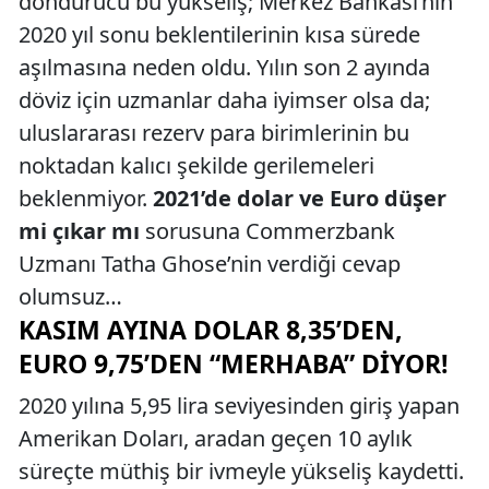
döndürücü bu yükseliş; Merkez Bankası’nın
2020 yıl sonu beklentilerinin kısa sürede
aşılmasına neden oldu. Yılın son 2 ayında
döviz için uzmanlar daha iyimser olsa da;
uluslararası rezerv para birimlerinin bu
noktadan kalıcı şekilde gerilemeleri
beklenmiyor.
2021’de dolar ve Euro düşer
mi
çıkar mı
sorusuna Commerzbank
Uzmanı Tatha Ghose’nin verdiği cevap
olumsuz…
KASIM AYINA DOLAR 8,35’DEN,
EURO 9,75’DEN “MERHABA” DIYOR!
2020 yılına 5,95 lira seviyesinden giriş yapan
Amerikan Doları, aradan geçen 10 aylık
süreçte müthiş bir ivmeyle yükseliş kaydetti.