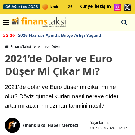
Künye
İletişim
06 Ağustos 2026
26
°
2026 Haziran Ayında Bütçe Artışı Yaşandı
22:26
FinansTaksi
Altın ve Döviz
2021’de Dolar ve Euro
Düşer Mi Çıkar Mı?
2021'de dolar ve Euro düşer mi çıkar mı ne
olur? Döviz güncel kurları nasıl nereye gider
artar mı azalır mı uzman tahmini nasıl?
Yayınlanma
FinansTaksi Haber Merkezi
01 Kasım 2020 - 18:15