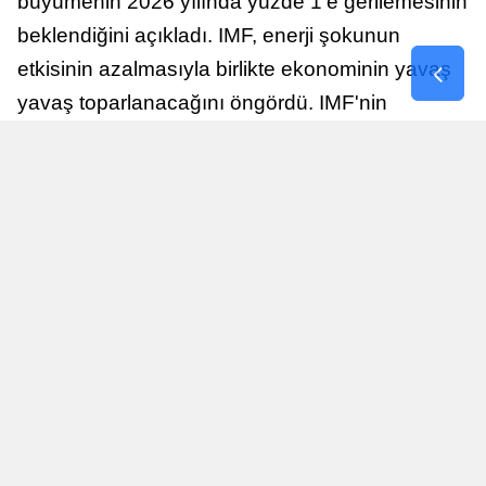
büyümenin 2026 yılında yüzde 1'e gerilemesinin
beklendiğini açıkladı. IMF, enerji şokunun
etkisinin azalmasıyla birlikte ekonominin yavaş
yavaş toparlanacağını öngördü. IMF'nin
raporuna göre, Birleşik Krallık ekonomisi,
sonraki yıllarda istikrarlı bir toparlanma süreci
yaşayabilir.
Yayınlanma
Nur Duman
16 Temmuz 2026 - 22:37