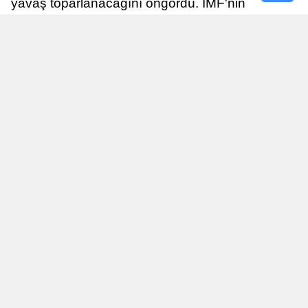
yavaş toparlanacağını öngördü. IMF'nin
raporuna göre, Birleşik Krallık ekonomisi,
sonraki yıllarda istikrarlı bir toparlanma süreci
yaşayabilir.
Yayınlanma
Nur Duman
16 Temmuz 2026 - 22:37