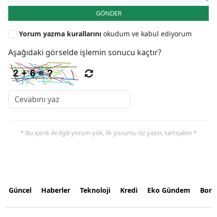
GÖNDER
Yorum yazma kurallarını
okudum ve kabul ediyorum
Aşağıdaki görselde işlemin sonucu kaçtır?
* Bu içerik ile ilgili yorum yok, ilk yorumu siz yazın, tartışalım *
Güncel
Haberler
Teknoloji
Kredi
Eko Gündem
Bors