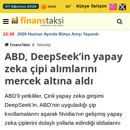
Künye
İletişim
07 Ağustos 2026
26
°
2026 Haziran Ayında Bütçe Artışı Yaşandı
22:26
FinansTaksi
Teknoloji
ABD, DeepSeek’in yapay
zeka çipi alımlarını
mercek altına aldı
ABD’li yetkililer, Çinli yapay zeka girişimi
DeepSeek’in, ABD’nin uyguladığı çip
kısıtlamalarını aşarak Nvidia’nın gelişmiş yapay
zeka çiplerini dolaylı yollarla edindiği iddialarını