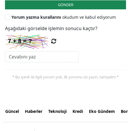
GÖNDER
Yorum yazma kurallarını
okudum ve kabul ediyorum
Aşağıdaki görselde işlemin sonucu kaçtır?
* Bu içerik ile ilgili yorum yok, ilk yorumu siz yazın, tartışalım *
Güncel
Haberler
Teknoloji
Kredi
Eko Gündem
Bors