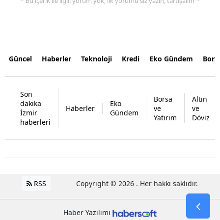
* Bu içerik ile ilgili yorum yok, ilk yorumu siz yazın, tartışalım *
Güncel
Haberler
Teknoloji
Kredi
Eko Gündem
Bors
Son
Borsa
Altın
dakika
Eko
Haberler
ve
ve
İzmir
Gündem
Yatırım
Döviz
haberleri
RSS
Copyright © 2026 . Her hakkı saklıdır.
Haber Yazılımı