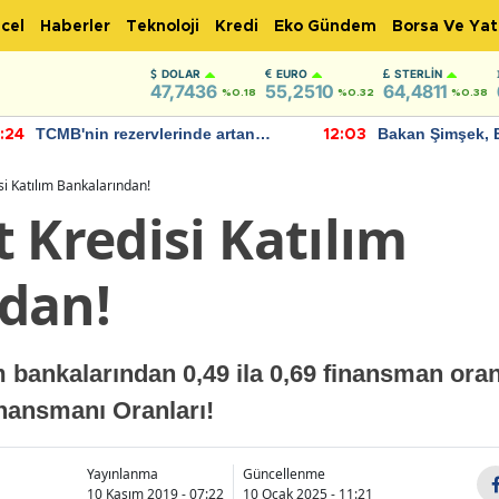
cel
Haberler
Teknoloji
Kredi
Eko Gündem
Borsa Ve Yat
DOLAR
EURO
STERLIN
47,7436
55,2510
64,4811
%0.18
%0.32
%0.38
TCMB'nin rezervlerinde artan
Bakan Şimşek, 
:24
12:03
momentum devam ediyor
için umut verici
bulundu
si Katılım Bankalarından!
 Kredisi Katılım
dan!
ım bankalarından 0,49 ila 0,69 finansman ora
inansmanı Oranları!
Yayınlanma
Güncellenme
10 Kasım 2019 - 07:22
10 Ocak 2025 - 11:21