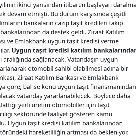
ılının ikinci yarısından itibaren başlayan daralma
erek devam etmişti. Bu durum karşısında çeşitli
larını bankaların cazip taşıt kredileri takip
 bankalarından da destek geldi. Ziraat Katılım
ası ve Emlakbank uygun taşıt kredisi verme
ılar.
Uygun taşıt kredisi katılım bankalarında
nı aralığında sağlanacak. Vatandaşın uygun
rlanarak otomobil sahibi olabilmesi adına bir
ankası, Ziraat Katılım Bankası ve Emlakbank
aya göre; bahse konu uygun taşıt finansmanından
 alacak vatandaş yararlanabilecek. Böylece daha
ttığı yerli üretim otomobiller için taşıt
ılığı sektöründe faaliyet gösteren kamu
u. Uygun taşıt kredisi katılım bankalarından
öründeki hareketliliğin artması da bekleniyor.