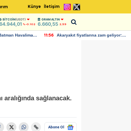
Künye
İletişim
ırım
BITCOIN
(USDT)
GRAM ALTIN
64.944,01
6.660,55
%-0.102
2,59
Batman Havalimanı
Akaryakıt fiyatlarına zam geliyor:
11:56
 açıklamalarda
Yeni tarih açıklandı
nı aralığında sağlanacak.
Abone Ol