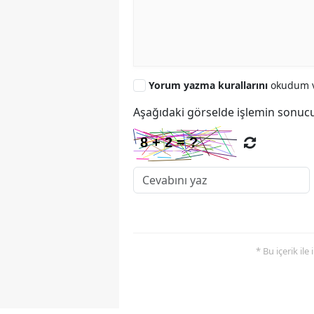
Yorum yazma kurallarını
okudum v
Aşağıdaki görselde işlemin sonucu
* Bu içerik ile