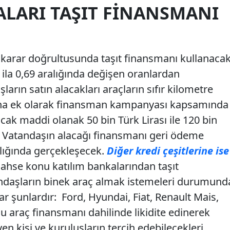
ALARI TAŞIT FINANSMANI
ı karar doğrultusunda taşıt finansmanı kullanaca
 ila 0,69 aralığında değişen oranlardan
ların satın alacakları araçların sıfır kilometre
Buna ek olarak finansman kampanyası kapsamında
ak maddi olanak 50 bin Türk Lirası ile 120 bin
. Vatandaşın alacağı finansmanı geri ödeme
ralığında gerçekleşecek.
Diğer kredi çeşitlerine ise
ahse konu katılım bankalarından taşıt
ndaşların binek araç almak istemeleri durumund
ar şunlardır: Ford, Hyundai, Fiat, Renault Mais,
 araç finansmanı dahilinde likidite edinerek
yen kişi ve kuruluşların tercih edebilecekleri