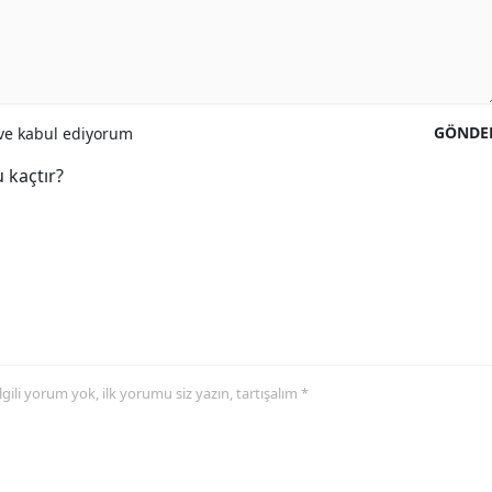
GÖNDE
e kabul ediyorum
 kaçtır?
 ilgili yorum yok, ilk yorumu siz yazın, tartışalım *