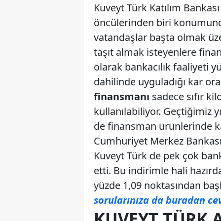
Kuveyt Türk Katılım Bankası 
öncülerinden biri konumunda
vatandaşlar başta olmak üz
taşıt almak isteyenlere fina
olarak bankacılık faaliyeti
dahilinde uyguladığı kar ora
finansmanı
sadece sıfır kilo
kullanılabiliyor. Geçtiğimiz 
de finansman ürünlerinde kar
Cumhuriyet Merkez Bankası 
Kuveyt Türk de pek çok bank
etti. Bu indirimle hali hazır
yüzde 1,09 noktasından baş
sorularınıza da buradan cev
KUVEYT TÜRK 