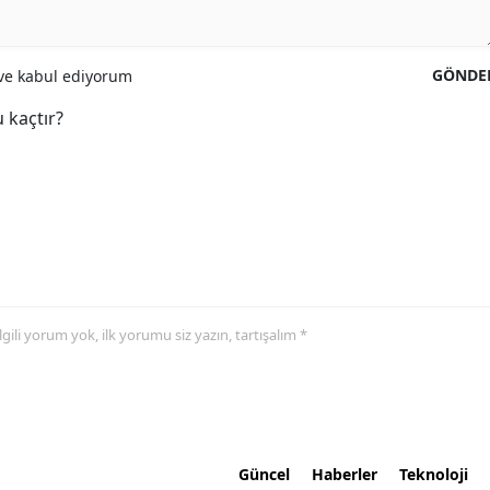
GÖNDE
e kabul ediyorum
 kaçtır?
 ilgili yorum yok, ilk yorumu siz yazın, tartışalım *
Güncel
Haberler
Teknoloji