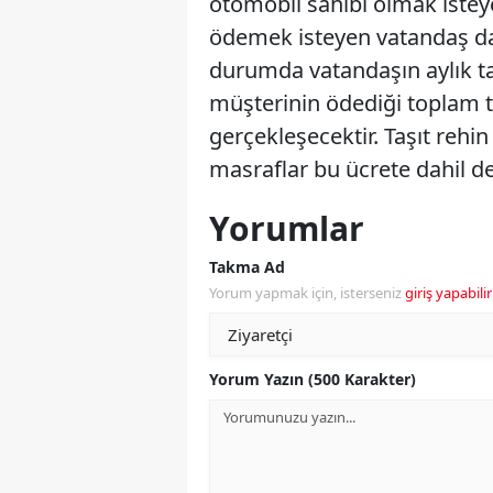
otomobil sahibi olmak iste
ödemek isteyen vatandaş da a
durumda vatandaşın aylık tak
müşterinin ödediği toplam t
gerçekleşecektir. Taşıt rehin 
masraflar bu ücrete dahil değ
Yorumlar
Takma Ad
Yorum yapmak için, isterseniz
giriş yapabilir
Yorum Yazın (500 Karakter)