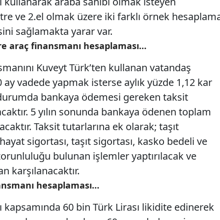
 kullanarak araba sahibi olmak isteyen
etre ve 2.el olmak üzere iki farklı örnek hesaplam
ni sağlamakta yarar var.
tre araç finansmanı hesaplaması…
ansmanını Kuveyt Türk’ten kullanan vatandaş
 ay vadede yapmak isterse aylık yüzde 1,12 kar
Bu durumda bankaya ödemesi gereken taksit
olacaktır. 5 yılın sonunda bankaya ödenen toplam
acaktır. Taksit tutarlarına ek olarak; taşıt
yat sigortası, taşıt sigortası, kasko bedeli ve
 zorunluluğu bulunan işlemler yaptırılacak ve
n karşılanacaktır.
inansmanı hesaplaması…
 kapsamında 60 bin Türk Lirası likidite edinerek