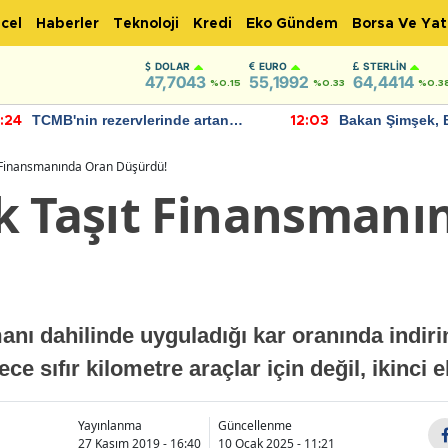
cel
Haberler
Teknoloji
Kredi
Eko Gündem
Borsa Ve Yat
DOLAR
EURO
STERLIN
47,7043
55,1992
64,4414
%0.15
%0.33
%0.3
TCMB'nin rezervlerinde artan
Bakan Şimşek, 
:24
12:03
momentum devam ediyor
için umut verici
bulundu
t Finansmanında Oran Düşürdü!
k Taşıt Finansmanı
nı dahilinde uyguladığı kar oranında indirim
e sıfır kilometre araçlar için değil, ikinci e
Yayınlanma
Güncellenme
27 Kasım 2019 - 16:40
10 Ocak 2025 - 11:21