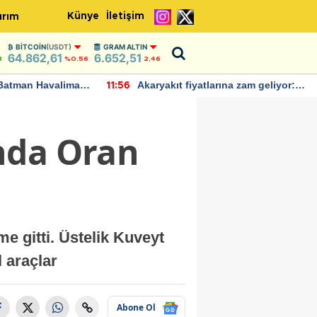
Künye
İletişim
ırım
BITCOIN
(USDT)
GRAM ALTIN
64.862,61
6.652,51
8
%0.56
2,46
Batman Havalimanı
Akaryakıt fiyatlarına zam geliyor:
11:56
 açıklamalarda
Yeni tarih açıklandı
nda Oran
e gitti. Üstelik Kuveyt
l araçlar
Abone Ol