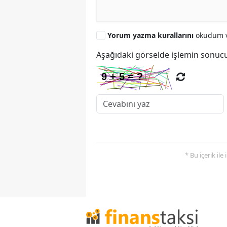
Yorum yazma kurallarını
okudum v
Aşağıdaki görselde işlemin sonucu
* Bu içerik ile