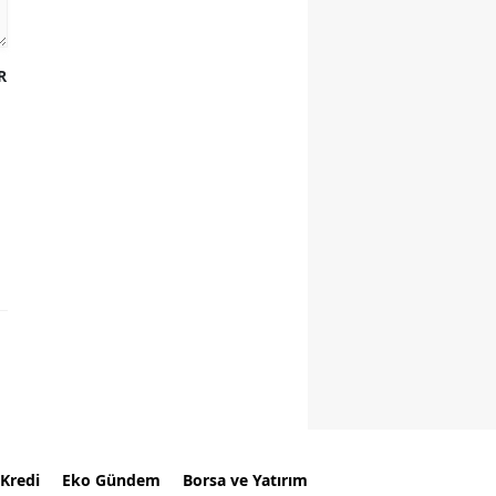
R
Kredi
Eko Gündem
Borsa ve Yatırım