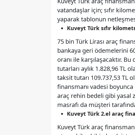
Kuveyt Türk araç finansmanı
vatandaşlar için; sıfır kilom
yaparak tablonun netleşmesi
Kuveyt Türk sıfır kilome
75 bin Türk Lirası araç fin
bankaya geri ödemelerini 60
oranı ile karşılaşacaktır. 
tutarları aylık 1.828,96 TL 
taksit tutarı 109.737,53 TL ol
finansmanı vadesi boyunca ha
araç rehin bedeli gibi yasal
masrafı da müşteri tarafında
Kuveyt Türk 2.el araç f
Kuveyt Türk araç finansmanı