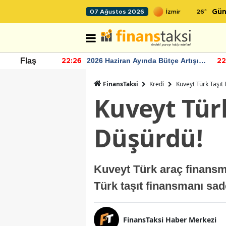
26
°
07 Ağustos 2026
Gün
r seviyesinin
2026 Haziran Ayında Bütçe Artışı
Flaş
22:26
22
Yaşandı
FinansTaksi
Kredi
Kuveyt Türk Taşı
Kuveyt Tür
Düşürdü!
Kuveyt Türk araç finansma
Türk taşıt finansmanı sadec
FinansTaksi Haber Merkezi