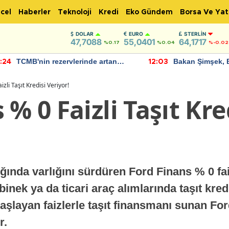
cel
Haberler
Teknoloji
Kredi
Eko Gündem
Borsa Ve Yat
DOLAR
EURO
STERLIN
47,7088
55,0401
64,1717
%0.17
%0.04
%-0.02
TCMB'nin rezervlerinde artan
Bakan Şimşek, 
:24
12:03
momentum devam ediyor
için umut verici
bulundu
zli Taşıt Kredisi Veriyor!
% 0 Faizli Taşıt Kre
ığında varlığını sürdüren Ford Finans % 0 faiz
nek ya da ticari araç alımlarında taşıt kredi
aşlayan faizlerle taşıt finansmanı sunan Fo
r.