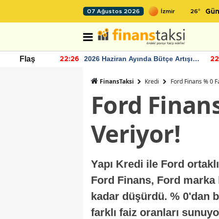
26
°
07 Ağustos 2026
Gün
r seviyesinin
2026 Haziran Ayında Bütçe Artışı
Flaş
22:26
22
Yaşandı
FinansTaksi
Kredi
Ford Finans % 0 Fai
Ford Finans 
Veriyor!
Yapı Kredi ile Ford ortakl
Ford Finans, Ford marka bi
kadar düşürdü. % 0'dan b
farklı faiz oranları sunuyo