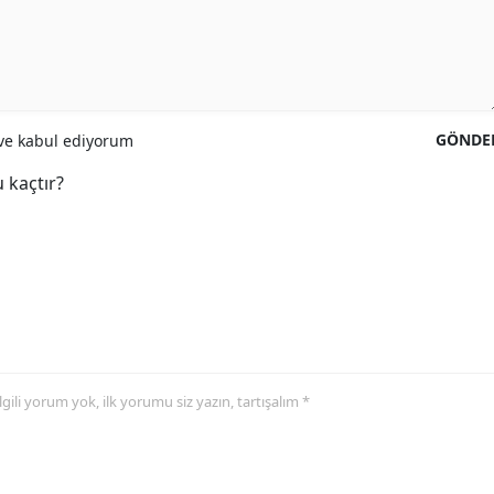
GÖNDE
e kabul ediyorum
 kaçtır?
 ilgili yorum yok, ilk yorumu siz yazın, tartışalım *