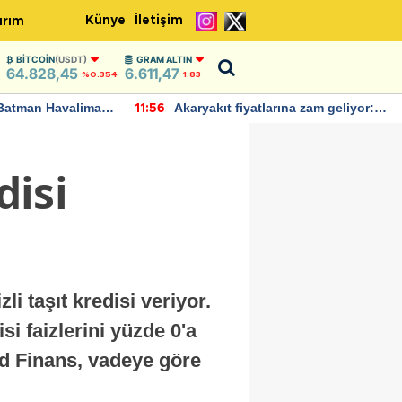
Künye
İletişim
ırım
BITCOIN
(USDT)
GRAM ALTIN
64.828,45
6.611,47
%0.354
1,83
Batman Havalimanı
Akaryakıt fiyatlarına zam geliyor:
11:56
 açıklamalarda
Yeni tarih açıklandı
disi
li taşıt kredisi veriyor.
si faizlerini yüzde 0'a
rd Finans, vadeye göre