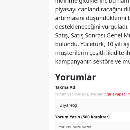
indirime gittiklerini, bu ha
piyasayı canlandıracağını dil
artırmasını düşündüklerini 
destekleneceğini vurguladı.
Satış, Satış Sonrası Genel 
bulundu. Yücetürk, 10 yılı aşk
müşterilerin çeşitli likidite ih
kampanyanın sektöre ve müşt
Yorumlar
Takma Ad
Yorum yapmak için, isterseniz
giriş yapabilir
Yorum Yazın (500 Karakter)