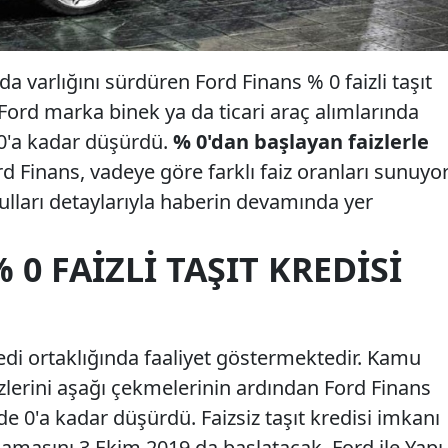
nda varlığını sürdüren Ford Finans % 0 faizli taşıt
, Ford marka binek ya da ticari araç alımlarında
e 0'a kadar düşürdü.
% 0'dan başlayan faizlerle
 Finans, vadeye göre farklı faiz oranları sunuyor
ulları detaylarıyla haberin devamında yer
0 FAIZLI TAŞIT KREDISI
edi ortaklığında faaliyet göstermektedir. Kamu
aizlerini aşağı çekmelerinin ardından Ford Finans
üzde 0'a kadar düşürdü. Faizsiz taşıt kredisi imkanı
amasını 3 Ekim 2019 da başlatacak. Ford ile Yapı