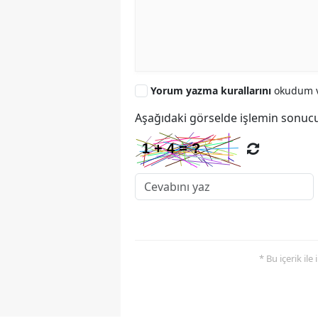
Yorum yazma kurallarını
okudum v
Aşağıdaki görselde işlemin sonucu
* Bu içerik ile