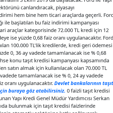
 sektörünü canlandıracak, piyasayı
dirimi hem bine hem ticari araçlarda geçerli. For
ğı ile başlatılan bu faiz indirimi kampanyası
ari araçlar kategorisinde 72.000 TL kredi için 12
eye ise yüzde 0,68 faiz oranı uygulanacaktır. For
nılan 100.000 TL'lik kredilerde, kredi geri ödemesi
zde 0, 36 ay vadede tamamlanacak ise % 0,68
Bahse konu taşıt kredisi kampanyası kapsamında
en satın almak için kullanılacak olan 70.000 TL
y vadede tamamlanacak ise % 0, 24 ay vadede
z oranı uygulanacaktır.
Devlet bankalarının taşı
için buraya göz atabilirsiniz.
0 faizli taşıt kredisi
unan Yapı Kredi Genel Müdür Yardımcısı Serkan
da bulunmak için taşıt kredisi faizlerinde