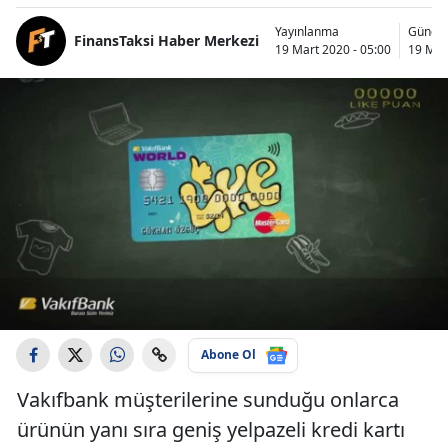
Yayınlanma
Günce
FinansTaksi Haber Merkezi
19 Mart 2020 - 05:00
19 Mar
Abone Ol
Vakıfbank müşterilerine sunduğu onlarca
ürünün yanı sıra geniş yelpazeli kredi kartı