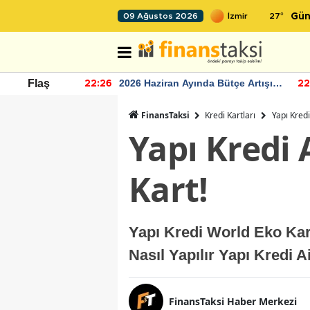
27
°
09 Ağustos 2026
Gün
r seviyesinin
2026 Haziran Ayında Bütçe Artışı
Flaş
22:26
22
Yaşandı
FinansTaksi
Kredi Kartları
Yapı Kredi
Yapı Kredi 
Kart!
Yapı Kredi World Eko Kar
Nasıl Yapılır Yapı Kredi 
FinansTaksi Haber Merkezi