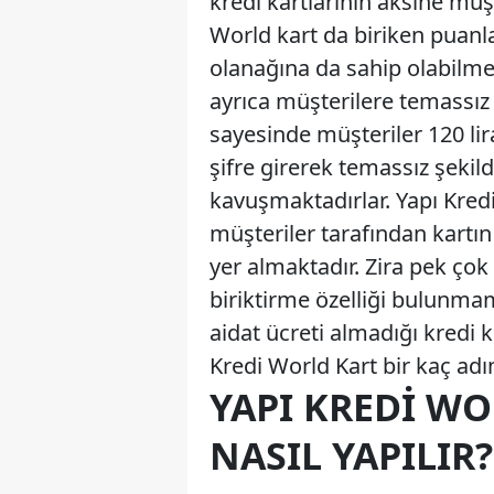
kredi kartlarının aksine mü
World kart da biriken puanla
olanağına da sahip olabilme
ayrıca müşterilere temassız
sayesinde müşteriler 120 lira
şifre girerek temassız şekil
kavuşmaktadırlar. Yapı Kredi
müşteriler tarafından kartın
yer almaktadır. Zira pek ço
biriktirme özelliği bulunma
aidat ücreti almadığı kredi 
Kredi World Kart bir kaç ad
YAPI KREDI W
NASIL YAPILIR?