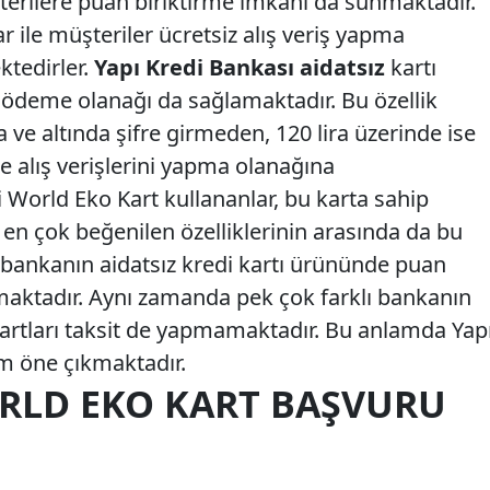
şterilere puan biriktirme imkanı da sunmaktadır.
r ile müşteriler ücretsiz alış veriş yapma
ktedirler.
Yapı Kredi Bankası aidatsız
kartı
 ödeme olanağı da sağlamaktadır. Bu özellik
 ve altında şifre girmeden, 120 lira üzerinde ise
de alış verişlerini yapma olanağına
 World Eko Kart kullananlar, bu karta sahip
 en çok beğenilen özelliklerinin arasında da bu
k bankanın aidatsız kredi kartı ürününde puan
maktadır. Aynı zamanda pek çok farklı bankanın
kartları taksit de yapmamaktadır. Bu anlamda Yap
ım öne çıkmaktadır.
ORLD EKO KART BAŞVURU