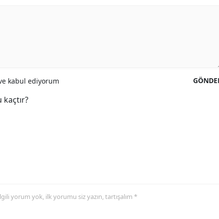
GÖNDE
e kabul ediyorum
 kaçtır?
 ilgili yorum yok, ilk yorumu siz yazın, tartışalım *