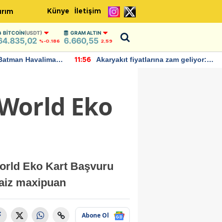
Künye
İletişim
ırım
BITCOIN
(USDT)
GRAM ALTIN
64.835,02
6.660,55
%-0.186
2,59
Batman Havalimanı
Akaryakıt fiyatlarına zam geliyor:
11:56
 açıklamalarda
Yeni tarih açıklandı
 World Eko
World Eko Kart Başvuru
 faiz maxipuan
Abone Ol