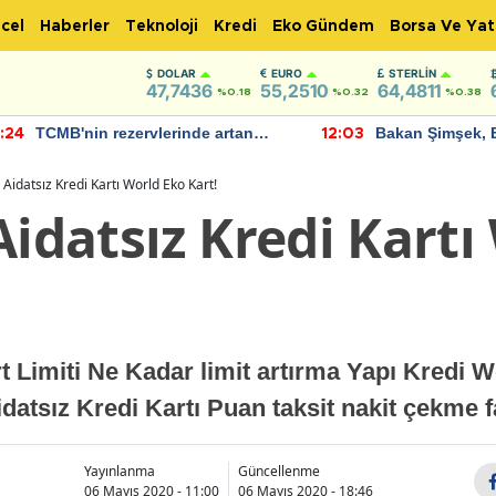
cel
Haberler
Teknoloji
Kredi
Eko Gündem
Borsa Ve Yat
DOLAR
EURO
STERLIN
47,7436
55,2510
64,4811
%0.18
%0.32
%0.38
TCMB'nin rezervlerinde artan
Bakan Şimşek, 
:24
12:03
momentum devam ediyor
için umut verici
bulundu
 Aidatsız Kredi Kartı World Eko Kart!
Aidatsız Kredi Kartı
t Limiti Ne Kadar limit artırma Yapı Kredi 
Aidatsız Kredi Kartı Puan taksit nakit çekme
Yayınlanma
Güncellenme
06 Mayıs 2020 - 11:00
06 Mayıs 2020 - 18:46