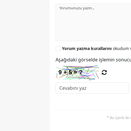
Yorum yazma kurallarını
okudum v
Aşağıdaki görselde işlemin sonucu
* Bu içerik ile