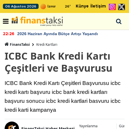
Künye
İletişim
06 Ağustos 2026
26
°
2026 Haziran Ayında Bütçe Artışı Yaşandı
22:26
FinansTaksi
Kredi Kartları
ICBC Bank Kredi Kartı
Çeşitleri ve Başvurusu
ICBC Bank Kredi Kartı Çeşitleri Başvurusu icbc
kredi kartı başvuru icbc bank kredi kartları
başvuru sonucu icbc kredi kartlari basvuru icbc
kredi karti kampanya
Yayınlanma
Günce
FinansTaksi Haber Merkezi