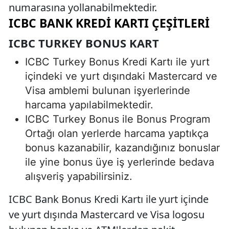
numarasına yollanabilmektedir.
ICBC BANK KREDI KARTI ÇEŞITLERI
ICBC TURKEY BONUS KART
ICBC Turkey Bonus Kredi Kartı ile yurt
içindeki ve yurt dışındaki Mastercard ve
Visa amblemi bulunan işyerlerinde
harcama yapılabilmektedir.
ICBC Turkey Bonus ile Bonus Program
Ortağı olan yerlerde harcama yaptıkça
bonus kazanabilir, kazandığınız bonuslar
ile yine bonus üye iş yerlerinde bedava
alışveriş yapabilirsiniz.
ICBC Bank Bonus Kredi Kartı ile yurt içinde
ve yurt dışında Mastercard ve Visa logosu