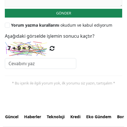
GÖNDER
Yorum yazma kurallarını
okudum ve kabul ediyorum
Aşağıdaki görselde işlemin sonucu kaçtır?
* Bu içerik ile ilgili yorum yok, ilk yorumu siz yazın, tartışalım *
Güncel
Haberler
Teknoloji
Kredi
Eko Gündem
Bors