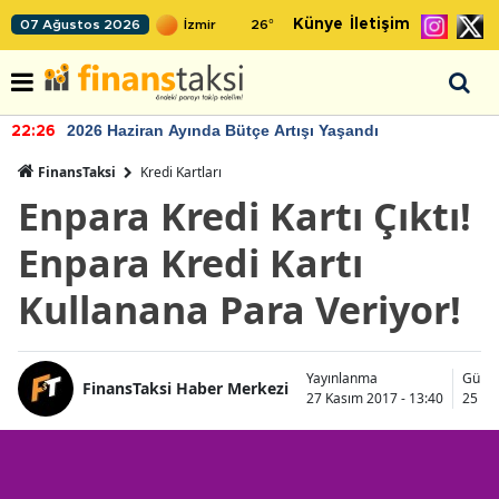
Künye
İletişim
07 Ağustos 2026
26
°
2026 Haziran Ayında Bütçe Artışı Yaşandı
22:26
FinansTaksi
Kredi Kartları
Enpara Kredi Kartı Çıktı!
Enpara Kredi Kartı
Kullanana Para Veriyor!
Yayınlanma
Günc
FinansTaksi Haber Merkezi
27 Kasım 2017 - 13:40
25 Ka