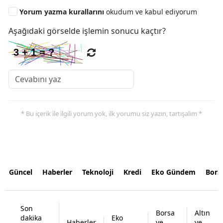
Yorum yazma kurallarını
okudum ve kabul ediyorum
Aşağıdaki görselde işlemin sonucu kaçtır?
* Bu içerik ile ilgili yorum yok, ilk yorumu siz yazın, tartışalım *
Güncel
Haberler
Teknoloji
Kredi
Eko Gündem
Bors
Son
Borsa
Altın
dakika
Eko
Haberler
ve
ve