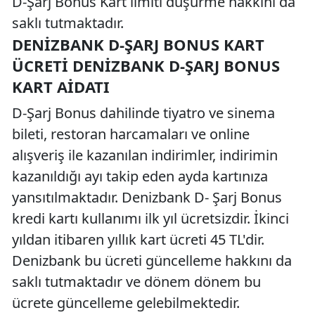
D-Şarj Bonus Kart limiti düşürme hakkını da
saklı tutmaktadır.
DENIZBANK D-ŞARJ BONUS KART
ÜCRETI DENIZBANK D-ŞARJ BONUS
KART AIDATI
D-Şarj Bonus dahilinde tiyatro ve sinema
bileti, restoran harcamaları ve online
alışveriş ile kazanılan indirimler, indirimin
kazanıldığı ayı takip eden ayda kartınıza
yansıtılmaktadır. Denizbank D- Şarj Bonus
kredi kartı kullanımı ilk yıl ücretsizdir. İkinci
yıldan itibaren yıllık kart ücreti 45 TL'dir.
Denizbank bu ücreti güncelleme hakkını da
saklı tutmaktadır ve dönem dönem bu
ücrete güncelleme gelebilmektedir.