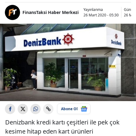
Yayınlanma
Günce
FinansTaksi Haber Merkezi
26 Mart 2020 - 05:30
26 Mar
Abone Ol
Denizbank kredi kartı çeşitleri ile pek çok
kesime hitap eden kart ürünleri