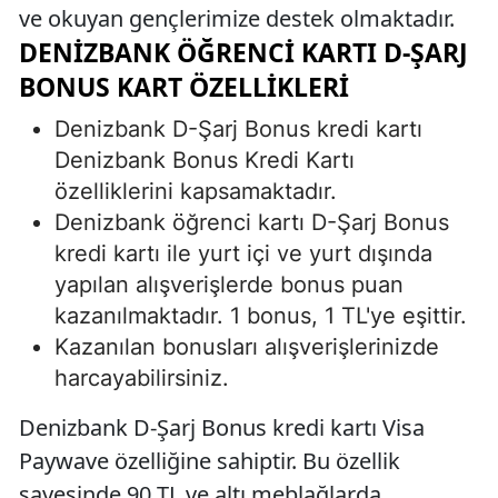
ve okuyan gençlerimize destek olmaktadır.
DENIZBANK ÖĞRENCI KARTI D-ŞARJ
BONUS KART ÖZELLIKLERI
Denizbank D-Şarj Bonus kredi kartı
Denizbank Bonus Kredi Kartı
özelliklerini kapsamaktadır.
Denizbank öğrenci kartı D-Şarj Bonus
kredi kartı ile yurt içi ve yurt dışında
yapılan alışverişlerde bonus puan
kazanılmaktadır. 1 bonus, 1 TL'ye eşittir.
Kazanılan bonusları alışverişlerinizde
harcayabilirsiniz.
Denizbank D-Şarj Bonus kredi kartı Visa
Paywave özelliğine sahiptir. Bu özellik
sayesinde 90 TL ve altı meblağlarda