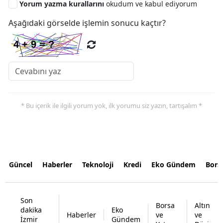
Yorum yazma kurallarını
okudum ve kabul ediyorum
Aşağıdaki görselde işlemin sonucu kaçtır?
* Bu içerik ile ilgili yorum yok, ilk yorumu siz yazın, tartışalım *
Güncel
Haberler
Teknoloji
Kredi
Eko Gündem
Bors
Son
Borsa
Altın
dakika
Eko
Haberler
ve
ve
İzmir
Gündem