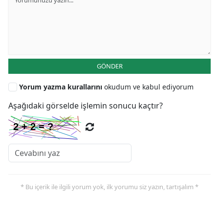
GÖNDER
Yorum yazma kurallarını
okudum ve kabul ediyorum
Aşağıdaki görselde işlemin sonucu kaçtır?
* Bu içerik ile ilgili yorum yok, ilk yorumu siz yazın, tartışalım *