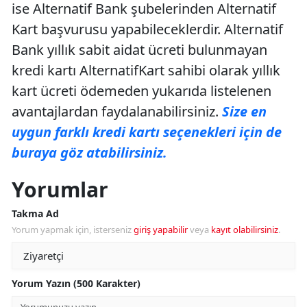
ise Alternatif Bank şubelerinden Alternatif
Kart başvurusu yapabileceklerdir. Alternatif
Bank yıllık sabit aidat ücreti bulunmayan
kredi kartı AlternatifKart sahibi olarak yıllık
kart ücreti ödemeden yukarıda listelenen
avantajlardan faydalanabilirsiniz.
Size en
uygun farklı kredi kartı seçenekleri için de
buraya göz atabilirsiniz.
Yorumlar
Takma Ad
Yorum yapmak için, isterseniz
giriş yapabilir
veya
kayıt olabilirsiniz
.
Yorum Yazın (500 Karakter)