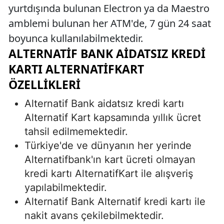
yurtdışında bulunan Electron ya da Maestro
amblemi bulunan her ATM'de, 7 gün 24 saat
boyunca kullanılabilmektedir.
ALTERNATIF BANK AIDATSIZ KREDI
KARTI ALTERNATIFKART
ÖZELLIKLERI
Alternatif Bank aidatsız kredi kartı
Alternatif Kart kapsamında yıllık ücret
tahsil edilmemektedir.
Türkiye'de ve dünyanın her yerinde
Alternatifbank'ın kart ücreti olmayan
kredi kartı AlternatifKart ile alışveriş
yapılabilmektedir.
Alternatif Bank Alternatif kredi kartı ile
nakit avans çekilebilmektedir.