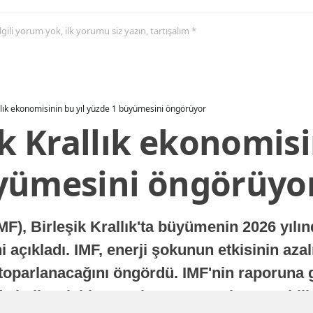
 ilgili yorum yok, ilk yorumu siz yazın, tartışalım *
allık ekonomisinin bu yıl yüzde 1 büyümesini öngörüyor
ik Krallık ekonomisi
yümesini öngörüyo
MF), Birleşik Krallık'ta büyümenin 2026 yılı
 açıkladı. IMF, enerji şokunun etkisinin azal
oparlanacağını öngördü. IMF'nin raporuna gö
a istikrarlı bir toparlanma süreci yaşayabilir