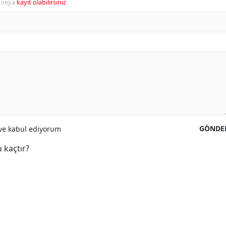
veya
kayıt olabilirsiniz
.
GÖNDE
e kabul ediyorum
 kaçtır?