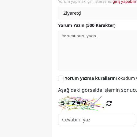
Yorum yapmak için, isterseniz
giriş yapabilir
Yorum Yazın (500 Karakter)
Yorum yazma kurallarını
okudum v
Aşağıdaki görselde işlemin sonucu