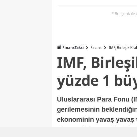
* Bu içerik ile
FinansTaksi
Finans
IMF, Birleşik Kr
IMF, Birleş
yüzde 1 bü
Uluslararası Para Fonu (I
gerilemesinin beklendiğini
ekonominin yavaş yavaş t
ekonomisi, sonraki yıllard