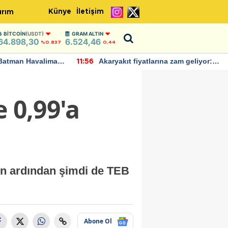
Künye
İletişim
ırım
BITCOIN
(USDT)
GRAM ALTIN
64.898,30
6.524,46
%0.837
0,44
Batman Havalimanı
Akaryakıt fiyatlarına zam geliyor:
11:56
 açıklamalarda
Yeni tarih açıklandı
 0,99'a
nin ardından şimdi de TEB
Abone Ol