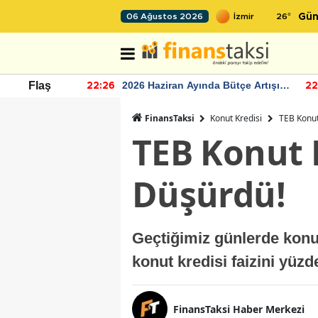
26
°
06 Ağustos 2026
Gün
r seviyesinin
2026 Haziran Ayında Bütçe Artışı
Flaş
22:26
22
Yaşandı
FinansTaksi
Konut Kredisi
TEB Konut
TEB Konut K
Düşürdü!
Geçtiğimiz günlerde konut
konut kredisi faizini yüzd
FinansTaksi Haber Merkezi