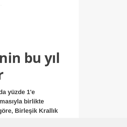
nin bu yıl
r
nda yüzde 1'e
masıyla birlikte
re, Birleşik Krallık
.