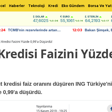
cel
Haberler
Teknoloji
Kredi
Eko Gündem
Borsa Ve Yat
DOLAR
EURO
STERLIN
47,6025
55,1061
64,2193
%0.06
%0.14
%0.17
TCMB'nin rezervlerinde artan
Bakan Şimşek, 
:24
12:03
momentum devam ediyor
için umut verici
bulundu
 Kredisi Faizini Yüzde 0,99'a Düşürdü!
redisi Faizini Yüzde
 kredisi faiz oranını düşüren ING Türkiye'
e 0,99'a düşürdü.
Yayınlanma
15 Kasım 2019 - 19:25