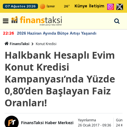
Künye
İletişim
07 Ağustos 2026
26
°
2026 Haziran Ayında Bütçe Artışı Yaşandı
22:26
FinansTaksi
Konut Kredisi
Halkbank Hesaplı Evim
Konut Kredisi
Kampanyası’nda Yüzde
0,80’den Başlayan Faiz
Oranları!
Yayınlanma
Günce
FinansTaksi Haber Merkezi
26 Ocak 2017 - 09:36
24 Kas