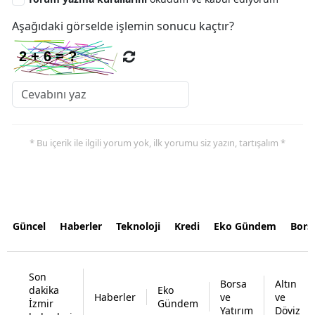
Aşağıdaki görselde işlemin sonucu kaçtır?
* Bu içerik ile ilgili yorum yok, ilk yorumu siz yazın, tartışalım *
Güncel
Haberler
Teknoloji
Kredi
Eko Gündem
Bors
Son
Borsa
Altın
dakika
Eko
Haberler
ve
ve
İzmir
Gündem
Yatırım
Döviz