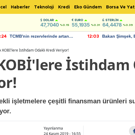
cel
Haberler
Teknoloji
Kredi
Eko Gündem
Borsa Ve Yat
DOLAR
EURO
STERLIN
47,7040
55,1935
64,4478
%0.15
%0.31
%0.39
TCMB'nin rezervlerinde artan
Bakan Şimşek, 
:24
12:03
momentum devam ediyor
için umut verici
bulundu
k KOBİ'lere İstihdam Odaklı Kredi Veriyor!
KOBİ'lere İstihdam 
or!
ekli işletmelere çeşitli finansman ürünleri 
yor.
Yayınlanma
24 Kasım 2019 - 16:55