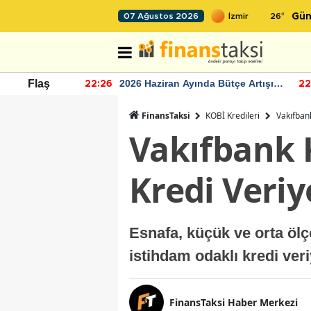
26
°
07 Ağustos 2026
Gün
r seviyesinin
2026 Haziran Ayında Bütçe Artışı
Flaş
22:26
22
Yaşandı
FinansTaksi
KOBİ Kredileri
Vakıfban
Vakıfbank 
Kredi Veriy
Esnafa, küçük ve orta ölç
istihdam odaklı kredi veri
FinansTaksi Haber Merkezi