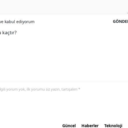
GÖNDE
e kabul ediyorum
 kaçtır?
 ilgili yorum yok, ilk yorumu siz yazın, tartışalım *
Güncel
Haberler
Teknoloji