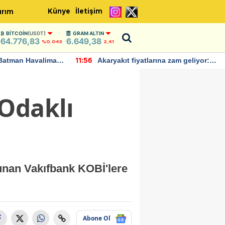
Künye
İletişim
ırım
BITCOIN
(USDT)
GRAM ALTIN
64.776,83
6.649,38
%0.043
2,41
Batman Havalimanı
Akaryakıt fiyatlarına zam geliyor:
11:56
 açıklamalarda
Yeni tarih açıklandı
Odaklı
sunan Vakıfbank KOBİ'lere
Abone Ol