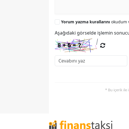
Yorum yazma kurallarını
okudum v
Aşağıdaki görselde işlemin sonucu
* Bu içerik ile