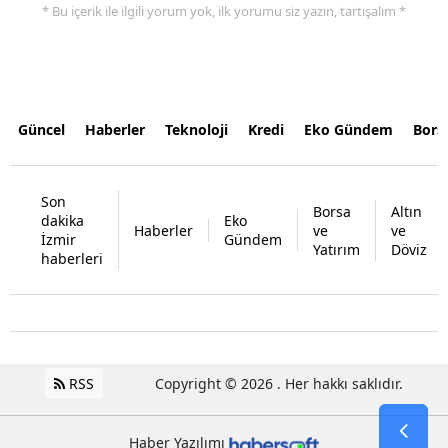
* Bu içerik ile ilgili yorum yok, ilk yorumu siz yazın, tartışalım *
Güncel
Haberler
Teknoloji
Kredi
Eko Gündem
Bors
Son
Borsa
Altın
dakika
Eko
Haberler
ve
ve
İzmir
Gündem
Yatırım
Döviz
haberleri
RSS
Copyright © 2026 . Her hakkı saklıdır.
Haber Yazılımı