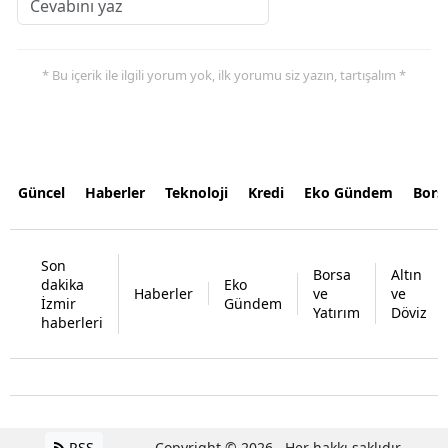
* Bu içerik ile ilgili yorum yok, ilk yorumu siz yazın, tartışalım *
Güncel
Haberler
Teknoloji
Kredi
Eko Gündem
Bors
Son
Borsa
Altın
dakika
Eko
Haberler
ve
ve
İzmir
Gündem
Yatırım
Döviz
haberleri
RSS
Copyright © 2026 . Her hakkı saklıdır.