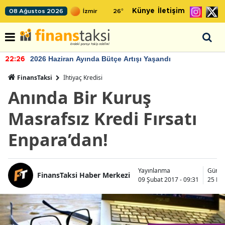
Künye
İletişim
08 Ağustos 2026
26
°
2026 Haziran Ayında Bütçe Artışı Yaşandı
22:26
FinansTaksi
İhtiyaç Kredisi
Anında Bir Kuruş
Masrafsız Kredi Fırsatı
Enpara’dan!
Yayınlanma
Günce
FinansTaksi Haber Merkezi
09 Şubat 2017 - 09:31
25 Ka