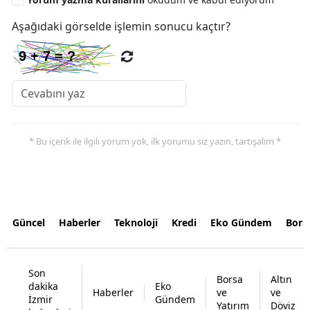
Aşağıdaki görselde işlemin sonucu kaçtır?
* Bu içerik ile ilgili yorum yok, ilk yorumu siz yazın, tartışalım *
Güncel
Haberler
Teknoloji
Kredi
Eko Gündem
Bors
Son
Borsa
Altın
dakika
Eko
Haberler
ve
ve
İzmir
Gündem
Yatırım
Döviz