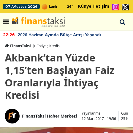
Künye
İletişim
07 Ağustos 2026
26
°
2026 Haziran Ayında Bütçe Artışı Yaşandı
22:26
FinansTaksi
İhtiyaç Kredisi
Akbank’tan Yüzde
1,15’ten Başlayan Faiz
Oranlarıyla İhtiyaç
Kredisi
Yayınlanma
Günce
FinansTaksi Haber Merkezi
12 Mart 2017 - 19:56
25 Kas