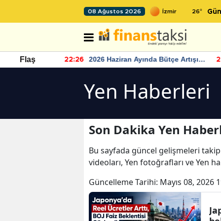
26
°
08 Ağustos 2026
Gün
r seviyesinin
2026 Haziran Ayında Bütçe Artışı
Flaş
22:26
22
Yaşandı
Yen Haberleri
Son Dakika Yen Haberl
Bu sayfada güncel gelişmeleri takip
videoları, Yen fotoğrafları ve Yen h
Güncelleme Tarihi:
Mayıs 08, 2026 1
Ja
be