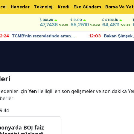
cel
Haberler
Teknoloji
Kredi
Eko Gündem
Borsa Ve Yat
DOLAR
EURO
STERLIN
47,7436
55,2510
64,4811
%0.18
%0.32
%0.38
TCMB'nin rezervlerinde artan
Bakan Şimşek, 
:24
12:03
momentum devam ediyor
için umut verici
bulundu
eri
 edenler için
Yen
ile ilgili en son gelişmeler ve son dakika Y
aberleri
9:44
ponya’da BOJ faiz
klentisi güçlendi