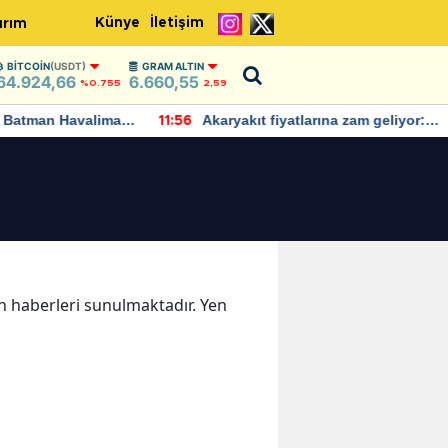
Künye
İletişim
ırım
BITCOIN
(USDT)
GRAM ALTIN
64.924,66
6.660,55
%0.755
2,59
Batman Havalimanı
Akaryakıt fiyatlarına zam geliyor:
11:56
 açıklamalarda
Yeni tarih açıklandı
en haberleri sunulmaktadır. Yen