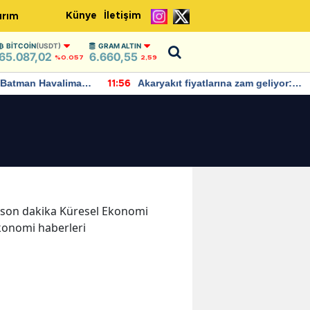
Künye
İletişim
ırım
BITCOIN
(USDT)
GRAM ALTIN
65.087,02
6.660,55
%0.057
2,59
Batman Havalimanı
Akaryakıt fiyatlarına zam geliyor:
11:56
 açıklamalarda
Yeni tarih açıklandı
ve son dakika Küresel Ekonomi
Ekonomi haberleri