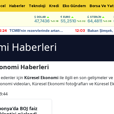
cel
Haberler
Teknoloji
Kredi
Eko Gündem
Borsa Ve Yat
DOLAR
EURO
STERLIN
47,7436
55,2510
64,4811
%0.18
%0.32
%0.38
TCMB'nin rezervlerinde artan
Bakan Şimşek, 
:24
12:03
momentum devam ediyor
için umut verici
bulundu
mi Haberleri
konomi Haberleri
 edenler için
Küresel Ekonomi
ile ilgili en son gelişmeler 
konomi videoları, Küresel Ekonomi fotoğrafları ve Küresel 
9:44
ponya’da BOJ faiz
klentisi güçlendi