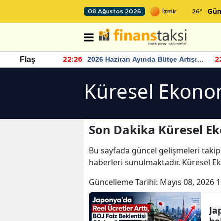
26
°
08 Ağustos 2026
Gün
r seviyesinin
2026 Haziran Ayında Bütçe Artışı
Flaş
22:26
22
Yaşandı
Küresel Ekono
Son Dakika Küresel E
Bu sayfada güncel gelişmeleri takip
haberleri sunulmaktadır. Küresel E
Güncelleme Tarihi:
Mayıs 08, 2026 1
Ja
be